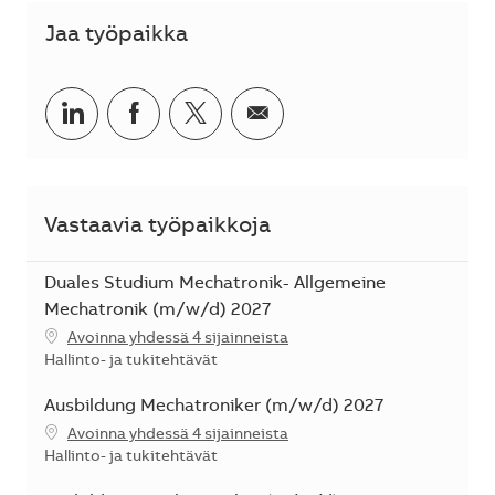
Jaa työpaikka
Jaa LinkedInissä
Jaa Facebookissa
Jaa Twitterissä
Jaa sähköpostilla
Vastaavia työpaikkoja
Duales Studium Mechatronik- Allgemeine
Mechatronik (m/w/d) 2027
Avoinna yhdessä 4 sijainneista
Kategoria
Hallinto- ja tukitehtävät
Ausbildung Mechatroniker (m/w/d) 2027
Avoinna yhdessä 4 sijainneista
Kategoria
Hallinto- ja tukitehtävät