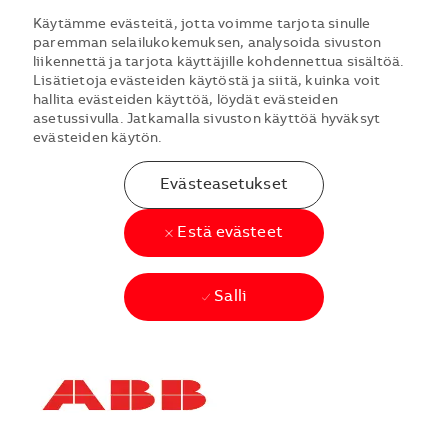
Käytämme evästeitä, jotta voimme tarjota sinulle
paremman selailukokemuksen, analysoida sivuston
liikennettä ja tarjota käyttäjille kohdennettua sisältöä.
Lisätietoja evästeiden käytöstä ja siitä, kuinka voit
hallita evästeiden käyttöä, löydät evästeiden
asetussivulla. Jatkamalla sivuston käyttöä hyväksyt
evästeiden käytön.
Evästeasetukset
Estä evästeet
Salli
Skip to main content
Skip to main content