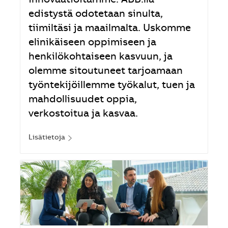
innovaatioitamme. ABB:llä
edistystä odotetaan sinulta,
tiimiltäsi ja maailmalta. Uskomme
elinikäiseen oppimiseen ja
henkilökohtaiseen kasvuun, ja
olemme sitoutuneet tarjoamaan
työntekijöillemme työkalut, tuen ja
mahdollisuudet oppia,
verkostoitua ja kasvaa.
Lisätietoja