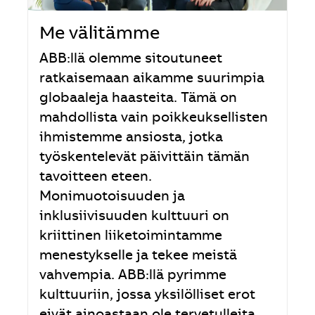
Me välitämme
ABB:llä olemme sitoutuneet
ratkaisemaan aikamme suurimpia
globaaleja haasteita. Tämä on
mahdollista vain poikkeuksellisten
ihmistemme ansiosta, jotka
työskentelevät päivittäin tämän
tavoitteen eteen.
Monimuotoisuuden ja
inklusiivisuuden kulttuuri on
kriittinen liiketoimintamme
menestykselle ja tekee meistä
vahvempia. ABB:llä pyrimme
kulttuuriin, jossa yksilölliset erot