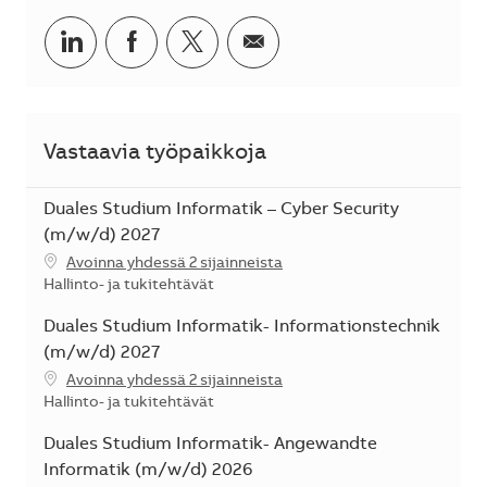
Jaa LinkedInissä
Jaa Facebookissa
Jaa Twitterissä
Jaa sähköpostilla
Vastaavia työpaikkoja
Duales Studium Informatik – Cyber Security
(m/w/d) 2027
Avoinna yhdessä 2 sijainneista
Kategoria
Hallinto- ja tukitehtävät
Duales Studium Informatik- Informationstechnik
(m/w/d) 2027
Avoinna yhdessä 2 sijainneista
Kategoria
Hallinto- ja tukitehtävät
Duales Studium Informatik- Angewandte
Informatik (m/w/d) 2026