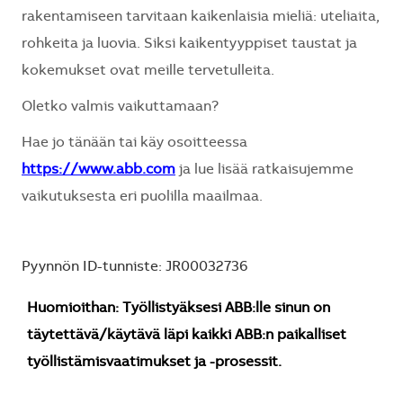
rakentamiseen tarvitaan kaikenlaisia mieliä: uteliaita,
rohkeita ja luovia. Siksi kaikentyyppiset taustat ja
kokemukset ovat meille tervetulleita.
Oletko valmis vaikuttamaan?
Hae jo tänään tai käy osoitteessa
https://www.abb.com
ja lue lisää ratkaisujemme
vaikutuksesta eri puolilla maailmaa.
Pyynnön ID-tunniste: JR00032736
Huomioithan: Työllistyäksesi ABB:lle sinun on
täytettävä/käytävä läpi kaikki ABB:n paikalliset
työllistämisvaatimukset ja -prosessit.