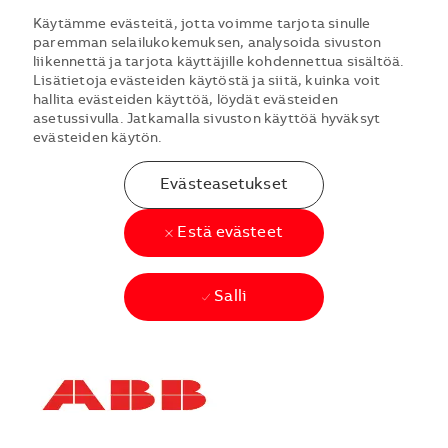
Käytämme evästeitä, jotta voimme tarjota sinulle
paremman selailukokemuksen, analysoida sivuston
liikennettä ja tarjota käyttäjille kohdennettua sisältöä.
Lisätietoja evästeiden käytöstä ja siitä, kuinka voit
hallita evästeiden käyttöä, löydät evästeiden
asetussivulla. Jatkamalla sivuston käyttöä hyväksyt
evästeiden käytön.
Evästeasetukset
Estä evästeet
Salli
Skip to main content
Skip to main content