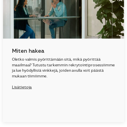
Miten hakea
Oletko valmis pyörittämään sitä, mikä pyörittää
maailmaa? Tutustu tarkemmin rekrytointiprosessiimme
ja lue hyödyllisiä vinkkejä, joiden avulla voit päästä
mukaan tiimiimme.
Lisätietoja