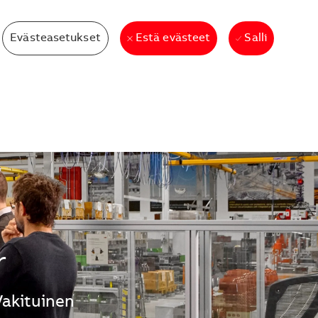
Evästeasetukset
Salli
Estä evästeet
r
Vakituinen