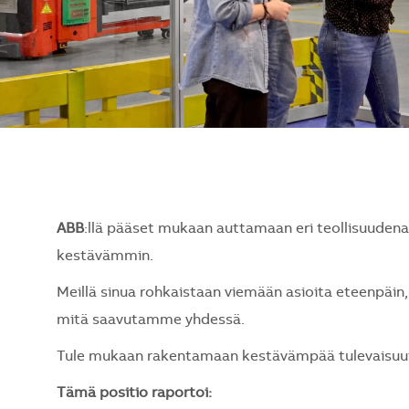
ABB
:llä pääset mukaan auttamaan eri teollisuude
kestävämmin.
Meillä sinua rohkaistaan viemään asioita eteenpäin, 
mitä saavutamme yhdessä.
Tule mukaan rakentamaan kestävämpää tulevaisuutt
Tämä positio raportoi: