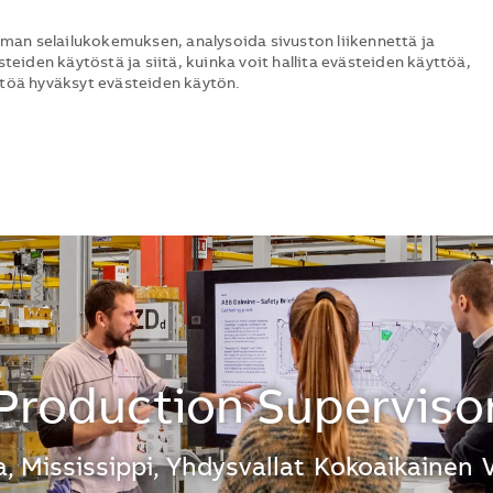
man selailukokemuksen, analysoida sivuston liikennettä ja
steiden käytöstä ja siitä, kuinka voit hallita evästeiden käyttöä,
ttöä hyväksyt evästeiden käytön.
Skip to main content
Skip to main content
Production Superviso
, Mississippi, Yhdysvallat
Kokoaikainen