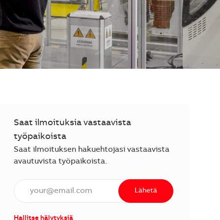
Saat ilmoituksia vastaavista
työpaikoista
Saat ilmoituksen hakuehtojasi vastaavista
avautuvista työpaikoista.
Anna sähköpostiosoite (vaaditaan).
Lähetä
Hallitse hälytyksiä