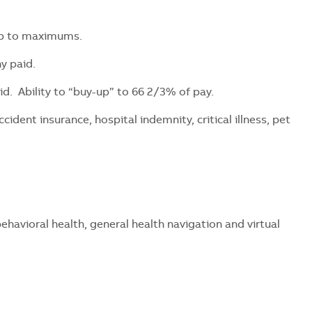
up to maximums.
y paid.
d. Ability to “buy-up” to 66 2/3% of pay.
ent insurance, hospital indemnity, critical illness, pet
avioral health, general health navigation and virtual