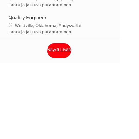
Kategoria
Laatu ja jatkuva parantaminen
Quality Engineer
Sijainti
Westville, Oklahoma, Yhdysvallat
Kategoria
Laatu ja jatkuva parantaminen
Näytä Lisää