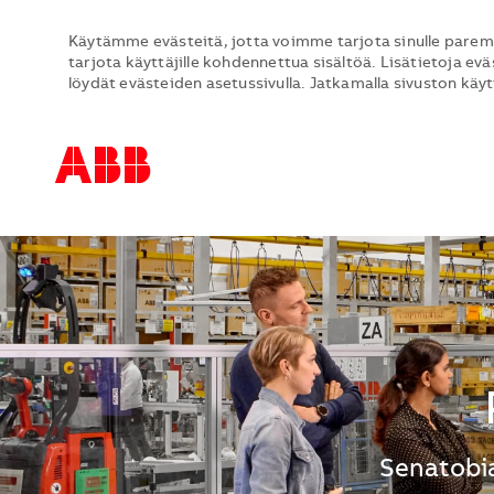
Käytämme evästeitä, jotta voimme tarjota sinulle parem
tarjota käyttäjille kohdennettua sisältöä. Lisätietoja evä
löydät evästeiden asetussivulla. Jatkamalla sivuston käy
-
-
Sijainti
Senatobia