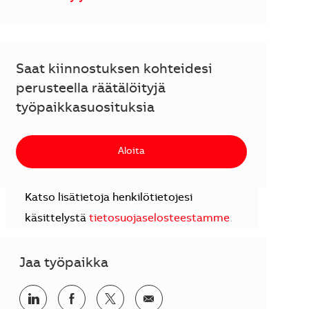
Saat kiinnostuksen kohteidesi
perusteella räätälöityjä
työpaikkasuosituksia
Aloita
Katso lisätietoja henkilötietojesi
käsittelystä
tietosuojaselosteestamme
.
Jaa työpaikka
Jaa LinkedInissä
Jaa Facebookissa
Jaa Twitterissä
Jaa sähköpostilla