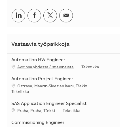
Jaa LinkedInissä
Jaa Facebookissa
Jaa Twitterissä
Jaa sähköpostilla
Vastaavia työpaikkoja
Automation HW Engineer
Kategoria
Avoinna yhdessä 2 sijainneista
Tekniikka
Automation Project Engineer
Sijainti
Ostrava, Määrin-Sleesian lääni, Tšekki
Kategoria
Tekniikka
SAS Application Engineer Specialist
Sijainti
Kategoria
Praha, Praha, Tšekki
Tekniikka
Commissioning Engineer