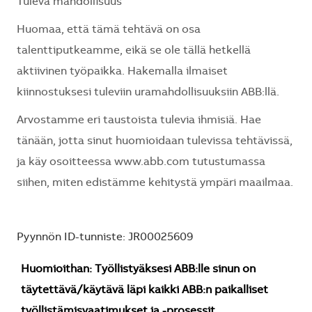
Tuleva mahdollisuus
Huomaa, että tämä tehtävä on osa
talenttiputkeamme, eikä se ole tällä hetkellä
aktiivinen työpaikka. Hakemalla ilmaiset
kiinnostuksesi tuleviin uramahdollisuuksiin ABB:llä.
Arvostamme eri taustoista tulevia ihmisiä. Hae
tänään, jotta sinut huomioidaan tulevissa tehtävissä,
ja käy osoitteessa www.abb.com tutustumassa
siihen, miten edistämme kehitystä ympäri maailmaa.
Pyynnön ID-tunniste: JR00025609
Huomioithan: Työllistyäksesi ABB:lle sinun on
täytettävä/käytävä läpi kaikki ABB:n paikalliset
työllistämisvaatimukset ja -prosessit.