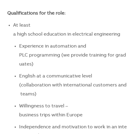
Qualifications for the role:
At least
a
high
school
education
in
electrical
engineering
Experience
in
automation
and
PLC
programming
(
we
provide
training
for
grad
uates
)
English
at
a
communicative
level
(
collaboration
with
international
customers
and
teams
)
Willingness
to
travel
–
business
trips
within
Europe
Independence
and
motivation
to
work
in
an
inte