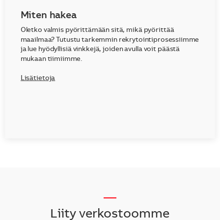
Miten hakea
Oletko valmis pyörittämään sitä, mikä pyörittää
maailmaa? Tutustu tarkemmin rekrytointiprosessiimme
ja lue hyödyllisiä vinkkejä, joiden avulla voit päästä
mukaan tiimiimme.
Lisätietoja
__
Liity verkostoomme