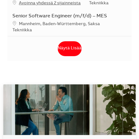
Kategoria
Avoinna yhdessä 2 sijainneista
Tekniikka
Senior Software Engineer (m/f/d) – MES
Sijainti
Mannheim, Baden-Württemberg, Saksa
Kategoria
Tekniikka
Näytä Lisää