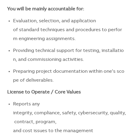
You will be mainly accountable for:
Evaluation
,
selection
, and
application
of
standard
techniques
and
procedures
to
perfor
m
engineering
assignments
.
Providing
technical
support
for
testing,
installatio
n
, and
commissioning
activities
.
Preparing
project
documentation
within
one’s
sco
pe
of
deliverables
.
License
to
Operate
/
Core
Values
Reports
any
integrity,
compliance
,
safety
,
cybersecurity
,
quality
,
contract
, program,
and
cost
issues
to
the
management