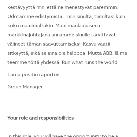
kestävyyttä niin, että ne menestyvät paremmin.
Odotamme edistymistä – niin sinulta, tiimiltäsi kuin
koko maailmaltakin. Maailmanlaajuisena
markkinajohtajana annamme sinulle tarvittavat
välineet tämän saavuttamiseksi. Kasvu vaatii
sitkeyttä, eikä se aina ole helppoa. Mutta ABB:llä me
teemme töitä yhdessä. Run what runs the world,
Tämä positio raportoi:
Group Manager
Your role and responsibilities
In this role, you will have the opportunity to be a