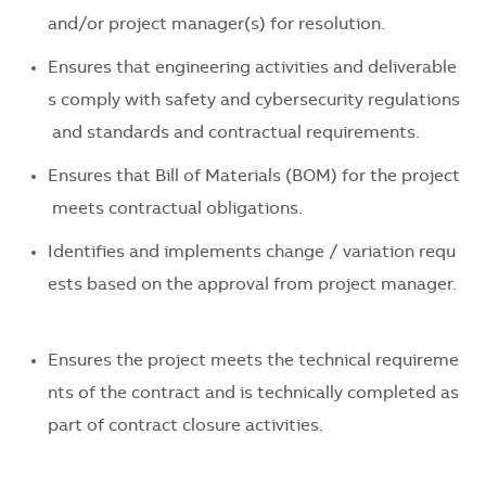
and/
or
project
manager(s)
for
resolution
.
Ensures
that
engineering
activities
and
deliverable
s
comply
with
safety
and
cybersecurity
regulations
and
standards
and
contractual
requirements
.
Ensures
that
Bill
of
Materials
(BOM)
for
the
project
meets
contractual
obligations
.
Identifies
and
implements
change
/
variation
requ
ests
based
on
the
approval
from
project
manager.
Ensures
the
project
meets
the
technical
requireme
nts
of
the
contract
and
is
technically
completed
as
part
of
contract
closure
activities
.