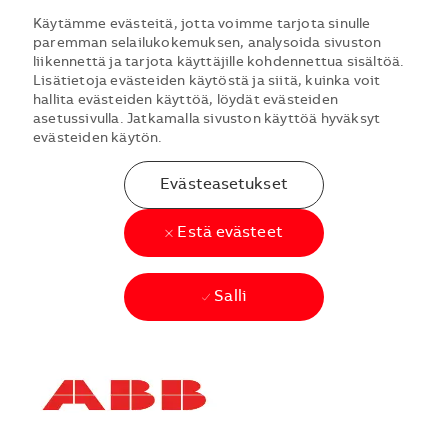
Käytämme evästeitä, jotta voimme tarjota sinulle
paremman selailukokemuksen, analysoida sivuston
liikennettä ja tarjota käyttäjille kohdennettua sisältöä.
Lisätietoja evästeiden käytöstä ja siitä, kuinka voit
hallita evästeiden käyttöä, löydät evästeiden
asetussivulla. Jatkamalla sivuston käyttöä hyväksyt
evästeiden käytön.
Evästeasetukset
Estä evästeet
Salli
Skip to main content
Skip to main content