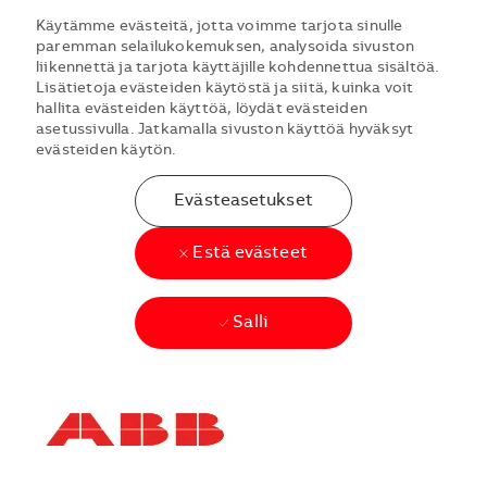
Käytämme evästeitä, jotta voimme tarjota sinulle
paremman selailukokemuksen, analysoida sivuston
liikennettä ja tarjota käyttäjille kohdennettua sisältöä.
Lisätietoja evästeiden käytöstä ja siitä, kuinka voit
hallita evästeiden käyttöä, löydät evästeiden
asetussivulla. Jatkamalla sivuston käyttöä hyväksyt
evästeiden käytön.
Evästeasetukset
Estä evästeet
Salli
Skip to main content
Skip to main content