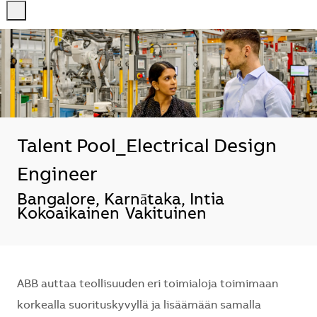
-
-
Talent Pool_Electrical Design
Engineer
Sijainti
Bangalore, Karnātaka, Intia
Kokoaikainen
Vakituinen
ABB auttaa teollisuuden eri toimialoja toimimaan
korkealla suorituskyvyllä ja lisäämään samalla