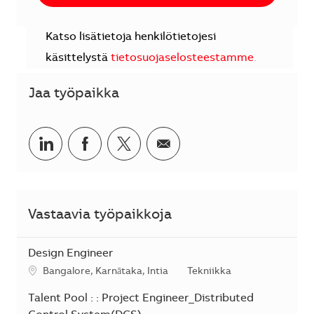
Katso lisätietoja henkilötietojesi
käsittelystä
tietosuojaselosteestamme
.
Jaa työpaikka
Jaa LinkedInissä
Jaa Facebookissa
Jaa Twitterissä
Jaa sähköpostilla
Vastaavia työpaikkoja
Design Engineer
Sijainti
Kategoria
Bangalore, Karnātaka, Intia
Tekniikka
Talent Pool : : Project Engineer_Distributed