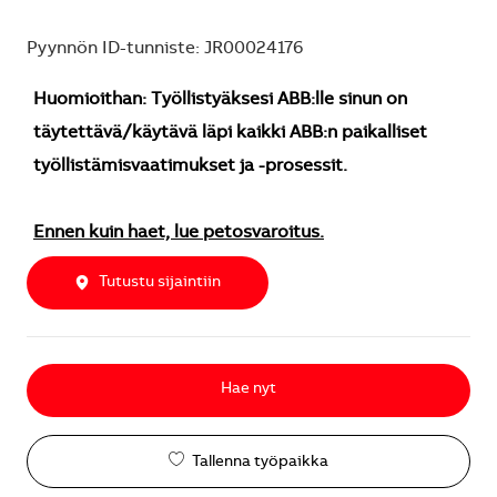
Pyynnön ID-tunniste: JR00024176
Huomioithan: Työllistyäksesi ABB:lle sinun on
täytettävä/käytävä läpi kaikki ABB:n paikalliset
työllistämisvaatimukset ja -prosessit.
Ennen kuin haet, lue petosvaroitus.
Tutustu sijaintiin
Hae nyt
Tallenna työpaikka