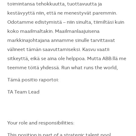
toimintansa tehokkuutta, tuottavuutta ja
kestävyyttä niin, että ne menestyvät paremmin.
Odotamme edistymistä – niin sinulta, tiimiltäsi kuin
koko maailmaltakin. Maailmanlaajuisena
markkinajohtajana annamme sinulle tarvittavat
välineet tämän saavuttamiseksi. Kasvu vaatii
sitkeyttä, eikä se aina ole helppoa. Mutta ABB:llä me
teemme töitä yhdessä. Run what runs the world,
Tämä positio raportoi:
TA Team Lead
Your role and responsibilities:
This position is part of a strategic talent pool