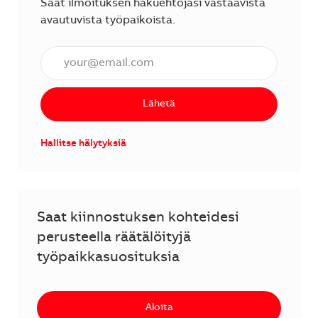
Saat ilmoituksen hakuehtojasi vastaavista
avautuvista työpaikoista.
Anna sähköpostiosoite (vaaditaan).
Lähetä
Hallitse hälytyksiä
Saat kiinnostuksen kohteidesi
perusteella räätälöityjä
työpaikkasuosituksia
Aloita