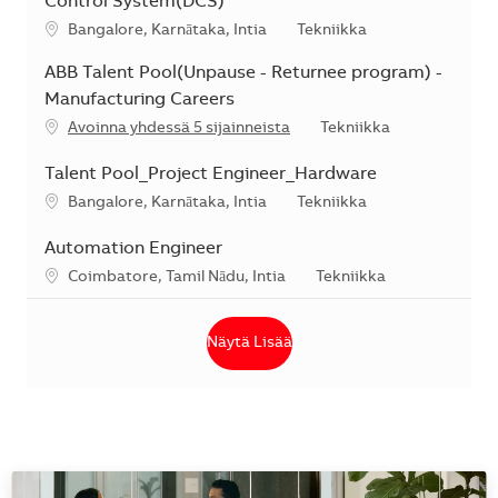
Control System(DCS)
Sijainti
Kategoria
Bangalore, Karnātaka, Intia
Tekniikka
ABB Talent Pool(Unpause - Returnee program) -
Manufacturing Careers
Kategoria
Avoinna yhdessä 5 sijainneista
Tekniikka
Talent Pool_Project Engineer_Hardware
Sijainti
Kategoria
Bangalore, Karnātaka, Intia
Tekniikka
Automation Engineer
Sijainti
Kategoria
Coimbatore, Tamil Nādu, Intia
Tekniikka
Näytä Lisää