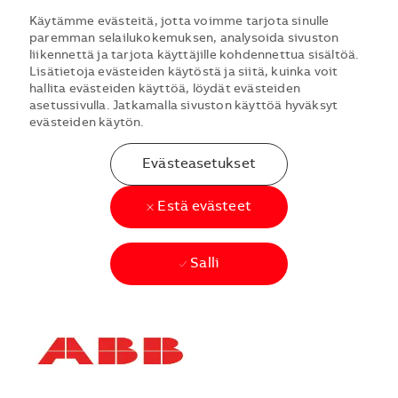
Käytämme evästeitä, jotta voimme tarjota sinulle
paremman selailukokemuksen, analysoida sivuston
liikennettä ja tarjota käyttäjille kohdennettua sisältöä.
Lisätietoja evästeiden käytöstä ja siitä, kuinka voit
hallita evästeiden käyttöä, löydät evästeiden
asetussivulla. Jatkamalla sivuston käyttöä hyväksyt
evästeiden käytön.
Evästeasetukset
Estä evästeet
Salli
Skip to main content
Skip to main content