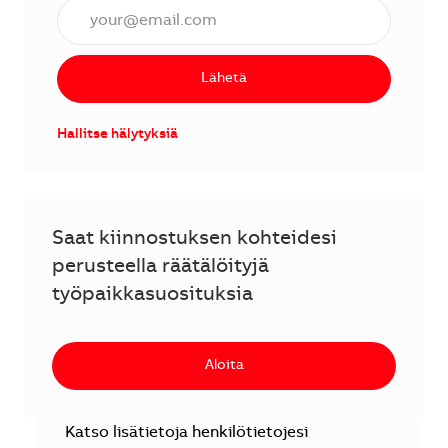
Anna sähköpostiosoite (vaaditaan).
Lähetä
Hallitse hälytyksiä
Saat kiinnostuksen kohteidesi
perusteella räätälöityjä
työpaikkasuosituksia
Aloita
Katso lisätietoja henkilötietojesi