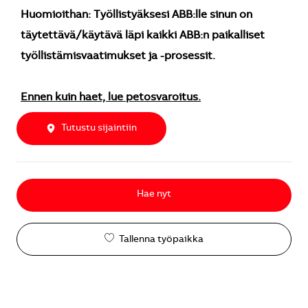
Huomioithan: Työllistyäksesi ABB:lle sinun on
täytettävä/käytävä läpi kaikki ABB:n paikalliset
työllistämisvaatimukset ja -prosessit.
Ennen kuin haet, lue petosvaroitus.
Tutustu sijaintiin
Hae nyt
Tallenna työpaikka