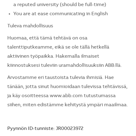
a reputed university (should be full-time)
You are at ease communicating in English
Tuleva mahdollisuus
Huomaa, että tämä tehtävä on osa
talenttiputkeamme, eikä se ole tällä hetkellä
aktiivinen työpaikka. Hakemalla ilmaiset
kiinnostuksesi tuleviin uramahdollisuuksiin ABB:llä.
Arvostamme eri taustoista tulevia ihmisiä. Hae
tänään, jotta sinut huomioidaan tulevissa tehtävissä,
ja käy osoitteessa www.abb.com tutustumassa
siihen, miten edistämme kehitystä ympäri maailmaa.
Pyynnön ID-tunniste: JR00023972