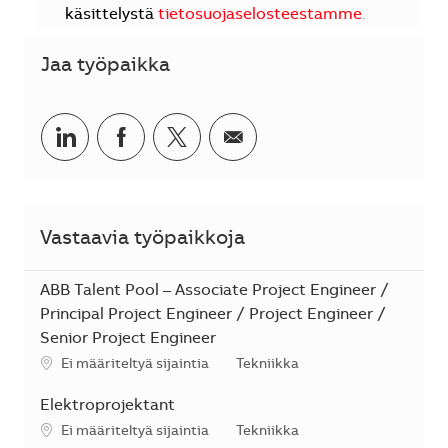
käsittelystä
tietosuojaselosteestamme
.
Jaa työpaikka
Jaa LinkedInissä
Jaa Facebookissa
Jaa Twitterissä
Jaa sähköpostilla
Vastaavia työpaikkoja
ABB Talent Pool – Associate Project Engineer /
Principal Project Engineer / Project Engineer /
Senior Project Engineer
Sijainti
Kategoria
Ei määriteltyä sijaintia
Tekniikka
Elektroprojektant
Sijainti
Kategoria
Ei määriteltyä sijaintia
Tekniikka