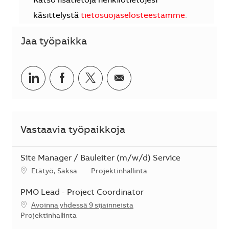
Katso lisätietoja henkilötietojesi
käsittelystä
tietosuojaselosteestamme
.
Jaa työpaikka
Jaa LinkedInissä
Jaa Facebookissa
Jaa Twitterissä
Jaa sähköpostilla
Vastaavia työpaikkoja
Site Manager / Bauleiter (m/w/d) Service
Sijainti
Kategoria
Etätyö, Saksa
Projektinhallinta
PMO Lead - Project Coordinator
Avoinna yhdessä 9 sijainneista
Kategoria
Projektinhallinta