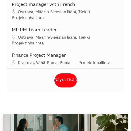
Project manager with French
Sijainti
Ostrava, Määrin-Sleesian lääni, Tšekki
Kategoria
Projektinhallinta
MP PM Team Leader
Sijainti
Ostrava, Määrin-Sleesian lääni, Tšekki
Kategoria
Projektinhallinta
Finance Project Manager
Sijainti
Kategoria
Krakova, Vähä-Puola, Puola
Projektinhallinta
Näytä Lisää