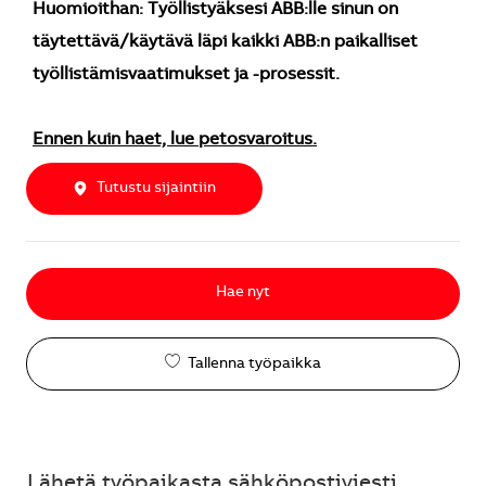
Huomioithan: Työllistyäksesi ABB:lle sinun on
täytettävä/käytävä läpi kaikki ABB:n paikalliset
työllistämisvaatimukset ja -prosessit.
Ennen kuin haet, lue petosvaroitus.
Tutustu sijaintiin
Hae nyt
Tallenna työpaikka
Lähetä työpaikasta sähköpostiviesti