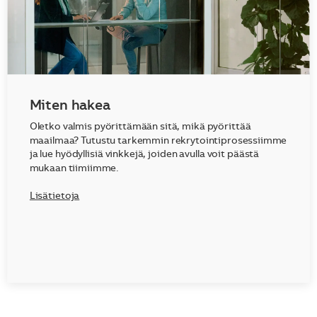
Miten hakea
Oletko valmis pyörittämään sitä, mikä pyörittää
maailmaa? Tutustu tarkemmin rekrytointiprosessiimme
ja lue hyödyllisiä vinkkejä, joiden avulla voit päästä
mukaan tiimiimme.
Lisätietoja