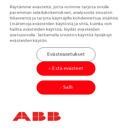
Käytämme evästeitä, jotta voimme tarjota sinulle
paremman selailukokemuksen, analysoida sivuston
liikennettä ja tarjota käyttäjille kohdennettua sisältöä.
Lisätietoja evästeiden käytöstä ja siitä, kuinka voit
hallita evästeiden käyttöä, löydät evästeiden
asetussivulla. Jatkamalla sivuston käyttöä hyväksyt
evästeiden käytön.
Evästeasetukset
Estä evästeet
Salli
Skip to main content
Skip to main content