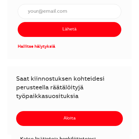
Anna sähköpostiosoite (vaaditaan).
Lähetä
Hallitse hälytyksiä
Saat kiinnostuksen kohteidesi
perusteella räätälöityjä
työpaikkasuosituksia
Aloita