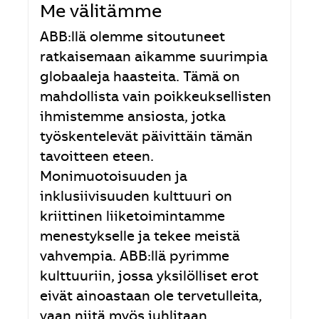
Me välitämme
ABB:llä olemme sitoutuneet
ratkaisemaan aikamme suurimpia
globaaleja haasteita. Tämä on
mahdollista vain poikkeuksellisten
ihmistemme ansiosta, jotka
työskentelevät päivittäin tämän
tavoitteen eteen.
Monimuotoisuuden ja
inklusiivisuuden kulttuuri on
kriittinen liiketoimintamme
menestykselle ja tekee meistä
vahvempia. ABB:llä pyrimme
kulttuuriin, jossa yksilölliset erot
eivät ainoastaan ole tervetulleita,
vaan niitä myös juhlitaan.