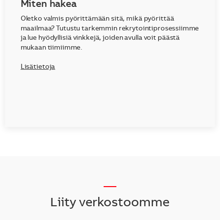
Miten hakea
Oletko valmis pyörittämään sitä, mikä pyörittää
maailmaa? Tutustu tarkemmin rekrytointiprosessiimme
ja lue hyödyllisiä vinkkejä, joiden avulla voit päästä
mukaan tiimiimme.
Lisätietoja
__
Liity verkostoomme