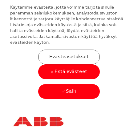
Käytämme evästeitä, jotta voimme tarjota sinulle
paremman selailukokemuksen, analysoida sivuston
liikennettä ja tarjota käyttäjille kohdennettua sisältöä.
Lisätietoja evästeiden käytöstä ja siitä, kuinka voit
hallita evästeiden käyttöä, löydät evästeiden
asetussivulla. Jatkamalla sivuston käyttöä hyväksyt
evästeiden käytön.
Evästeasetukset
Estä evästeet
Salli
Skip to main content
Skip to main content