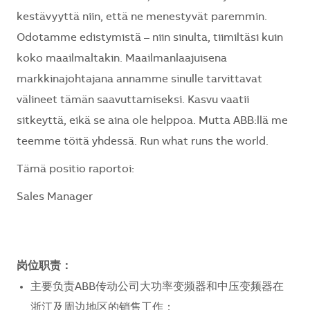
kestävyyttä niin, että ne menestyvät paremmin.
Odotamme edistymistä – niin sinulta, tiimiltäsi kuin
koko maailmaltakin. Maailmanlaajuisena
markkinajohtajana annamme sinulle tarvittavat
välineet tämän saavuttamiseksi. Kasvu vaatii
sitkeyttä, eikä se aina ole helppoa. Mutta ABB:llä me
teemme töitä yhdessä. Run what runs the world.
Tämä positio raportoi:
Sales Manager
岗位职责：
主要负责ABB传动公司大功率变频器和中压变频器在
浙江及周边地区的销售工作；