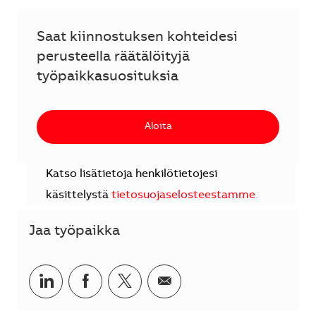
Saat kiinnostuksen kohteidesi
perusteella räätälöityjä
työpaikkasuosituksia
Aloita
Katso lisätietoja henkilötietojesi
käsittelystä
tietosuojaselosteestamme
.
Jaa työpaikka
Jaa LinkedInissä
Jaa Facebookissa
Jaa Twitterissä
Jaa sähköpostilla