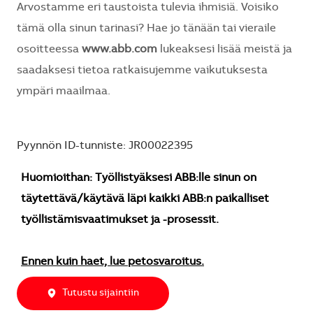
Arvostamme eri taustoista tulevia ihmisiä. Voisiko
tämä olla sinun tarinasi? Hae jo tänään tai vieraile
osoitteessa
www.abb.com
lukeaksesi lisää meistä ja
saadaksesi tietoa ratkaisujemme vaikutuksesta
ympäri maailmaa.
Pyynnön ID-tunniste: JR00022395
Huomioithan: Työllistyäksesi ABB:lle sinun on
täytettävä/käytävä läpi kaikki ABB:n paikalliset
työllistämisvaatimukset ja -prosessit.
Ennen kuin haet, lue petosvaroitus.
Tutustu sijaintiin