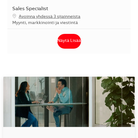
Sales Specialist
Avoinna yhdessä 3 sijainneista
Kategoria
Myynti, markkinointi ja viestintä
Näytä Lisää