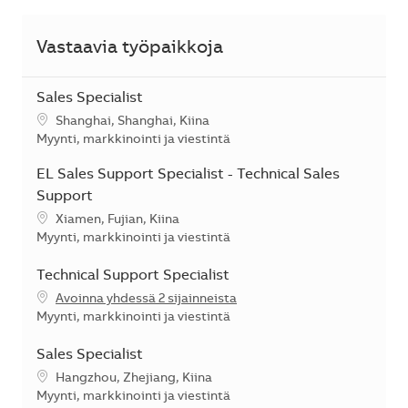
Vastaavia työpaikkoja
Sales Specialist
Sijainti
Shanghai, Shanghai, Kiina
Kategoria
Myynti, markkinointi ja viestintä
EL Sales Support Specialist - Technical Sales
Support
Sijainti
Xiamen, Fujian, Kiina
Kategoria
Myynti, markkinointi ja viestintä
Technical Support Specialist
Avoinna yhdessä 2 sijainneista
Kategoria
Myynti, markkinointi ja viestintä
Sales Specialist
Sijainti
Hangzhou, Zhejiang, Kiina
Kategoria
Myynti, markkinointi ja viestintä