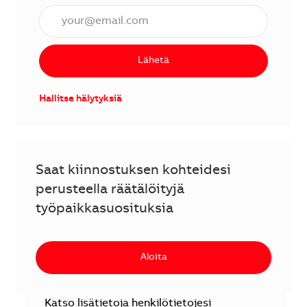
Anna sähköpostiosoite (vaaditaan).
Lähetä
Hallitse hälytyksiä
Saat kiinnostuksen kohteidesi
perusteella räätälöityjä
työpaikkasuosituksia
Aloita
Katso lisätietoja henkilötietojesi