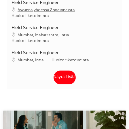
Field Service Engineer
Avoinna yhdessä 2 sijainneista
Kategoria
Huoltoliiketoiminta
Field Service Engineer
Sijainti
Mumbai, Mahārāshtra, Intia
Kategoria
Huoltoliiketoiminta
Field Service Engineer
Sijainti
Kategoria
Mumbai, Intia
Huoltoliiketoiminta
Näytä Lisää