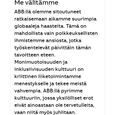
Me välitämme
ABB:llä olemme sitoutuneet
ratkaisemaan aikamme suurimpia
globaaleja haasteita. Tämä on
mahdollista vain poikkeuksellisten
ihmistemme ansiosta, jotka
työskentelevät päivittäin tämän
tavoitteen eteen.
Monimuotoisuuden ja
inklusiivisuuden kulttuuri on
kriittinen liiketoimintamme
menestykselle ja tekee meistä
vahvempia. ABB:llä pyrimme
kulttuuriin, jossa yksilölliset erot
eivät ainoastaan ole tervetulleita,
vaan niitä myös juhlitaan.