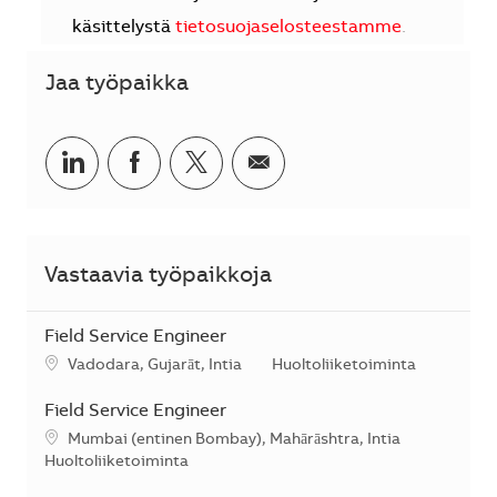
käsittelystä
tietosuojaselosteestamme
.
Jaa työpaikka
Jaa LinkedInissä
Jaa Facebookissa
Jaa Twitterissä
Jaa sähköpostilla
Vastaavia työpaikkoja
Field Service Engineer
Sijainti
Kategoria
Vadodara, Gujarāt, Intia
Huoltoliiketoiminta
Field Service Engineer
Sijainti
Mumbai (entinen Bombay), Mahārāshtra, Intia
Kategoria
Huoltoliiketoiminta