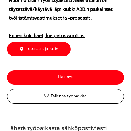
Huomioithan: Työllistyäksesi ABB:lle sinun on
täytettävä/käytävä läpi kaikki ABB:n paikalliset
työllistämisvaatimukset ja -prosessit.
Ennen kuin haet, lue petosvaroitus.
Tutustu sijaintiin
Hae nyt
Tallenna työpaikka
Lähetä työpaikasta sähköpostiviesti