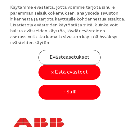
Käytämme evästeitä, jotta voimme tarjota sinulle
paremman selailukokemuksen, analysoida sivuston
liikennettä ja tarjota käyttäjille kohdennettua sisältöä.
Lisätietoja evästeiden käytöstä ja siitä, kuinka voit
hallita evästeiden käyttöä, löydät evästeiden
asetussivulla. Jatkamalla sivuston käyttöä hyväksyt
evästeiden käytön.
Evästeasetukset
Estä evästeet
Salli
Skip to main content
Skip to main content