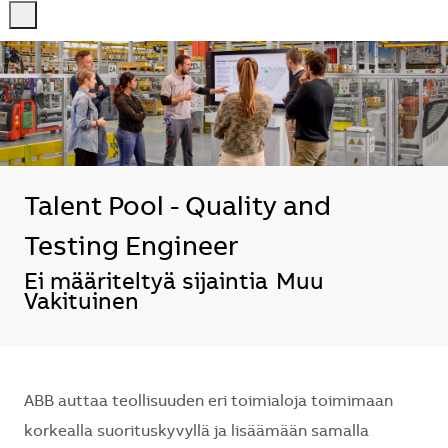
-
-
Talent Pool - Quality and
Testing Engineer
Sijainti
Ei määriteltyä sijaintia
Muu
Vakituinen
ABB auttaa teollisuuden eri toimialoja toimimaan
korkealla suorituskyvyllä ja lisäämään samalla