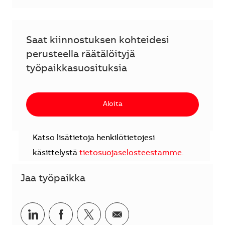
Saat kiinnostuksen kohteidesi
perusteella räätälöityjä
työpaikkasuosituksia
Aloita
Katso lisätietoja henkilötietojesi
käsittelystä
tietosuojaselosteestamme
.
Jaa työpaikka
Jaa LinkedInissä
Jaa Facebookissa
Jaa Twitterissä
Jaa sähköpostilla