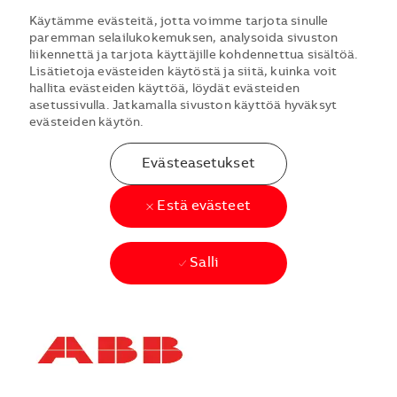
Käytämme evästeitä, jotta voimme tarjota sinulle
paremman selailukokemuksen, analysoida sivuston
liikennettä ja tarjota käyttäjille kohdennettua sisältöä.
Lisätietoja evästeiden käytöstä ja siitä, kuinka voit
hallita evästeiden käyttöä, löydät evästeiden
asetussivulla. Jatkamalla sivuston käyttöä hyväksyt
evästeiden käytön.
Evästeasetukset
Estä evästeet
Salli
Skip to main content
Skip to main content