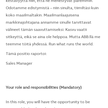
kestävyyttä niin, että ne menestyvät paremmin.
Odotamme edistymistä – niin sinulta, tiimiltäsi kuin
koko maailmaltakin. Maailmanlaajuisena
markkinajohtajana annamme sinulle tarvittavat
välineet tämän saavuttamiseksi. Kasvu vaatii
sitkeyttä, eikä se aina ole helppoa. Mutta ABB:llä me
teemme töitä yhdessä. Run what runs the world.
Tämä positio raportoi:
Sales Manager
Your role and responsibilities (Mandatory)
In this role, you will have the opportunity to be