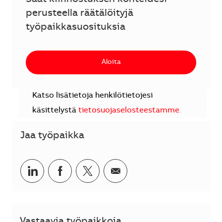
Saat kiinnostuksen kohteidesi
perusteella räätälöityjä
työpaikkasuosituksia
Aloita
Katso lisätietoja henkilötietojesi
käsittelystä
tietosuojaselosteestamme
.
Jaa työpaikka
Jaa LinkedInissä
Jaa Facebookissa
Jaa Twitterissä
Jaa sähköpostilla