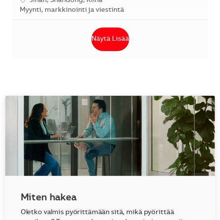
Sijainti
Jinan, Shandong, Kiina
Kategoria
Myynti, markkinointi ja viestintä
Näytä Lisää
Miten hakea
Oletko valmis pyörittämään sitä, mikä pyörittää