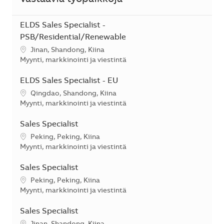
Vastaavia työpaikkoja
ELDS Sales Specialist -
PSB/Residential/Renewable
Sijainti
Jinan, Shandong, Kiina
Kategoria
Myynti, markkinointi ja viestintä
ELDS Sales Specialist - EU
Sijainti
Qingdao, Shandong, Kiina
Kategoria
Myynti, markkinointi ja viestintä
Sales Specialist
Sijainti
Peking, Peking, Kiina
Kategoria
Myynti, markkinointi ja viestintä
Sales Specialist
Sijainti
Peking, Peking, Kiina
Kategoria
Myynti, markkinointi ja viestintä
Sales Specialist