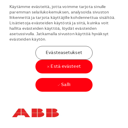
Käytämme evästeitä, jotta voimme tarjota sinulle
paremman selailukokemuksen, analysoida sivuston
liikennettä ja tarjota käyttäjille kohdennettua sisältöä.
Lisätietoja evästeiden käytöstä ja siitä, kuinka voit
hallita evästeiden käyttöä, löydät evästeiden
asetussivulla. Jatkamalla sivuston käyttöä hyväksyt
evästeiden käytön.
Evästeasetukset
Estä evästeet
Salli
Skip to main content
Skip to main content