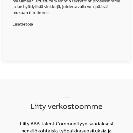
maailmaa? Tutustu tarkemmin rekrytointiprosessiimme
ja lue hyödyllisiä vinkkejä, joiden avulla voit päästä
mukaan tiimiimme.
Lisätietoja
__
Liity verkostoomme
Liity ABB Talent Communityyn saadaksesi
henkilökohtaisia työpaikkasuosituksia ja