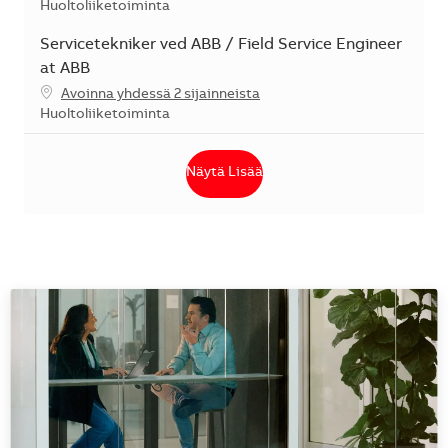
Kategoria
Huoltoliiketoiminta
Servicetekniker ved ABB / Field Service Engineer
at ABB
Avoinna yhdessä 2 sijainneista
Kategoria
Huoltoliiketoiminta
Näytä Lisää