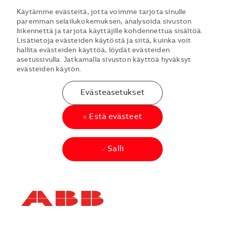
Käytämme evästeitä, jotta voimme tarjota sinulle
paremman selailukokemuksen, analysoida sivuston
liikennettä ja tarjota käyttäjille kohdennettua sisältöä.
Lisätietoja evästeiden käytöstä ja siitä, kuinka voit
hallita evästeiden käyttöä, löydät evästeiden
asetussivulla. Jatkamalla sivuston käyttöä hyväksyt
evästeiden käytön.
Evästeasetukset
Estä evästeet
Salli
Skip to main content
Skip to main content