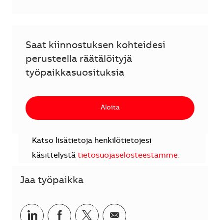
Saat kiinnostuksen kohteidesi
perusteella räätälöityjä
työpaikkasuosituksia
Aloita
Katso lisätietoja henkilötietojesi
käsittelystä
tietosuojaselosteestamme
.
Jaa työpaikka
Jaa LinkedInissä
Jaa Facebookissa
Jaa Twitterissä
Jaa sähköpostilla