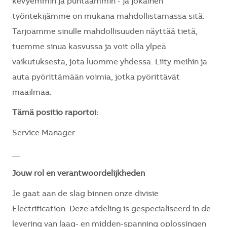
kevyemmin ja puhtaammin - ja jokainen
työntekijämme on mukana mahdollistamassa sitä.
Tarjoamme sinulle mahdollisuuden näyttää tietä,
tuemme sinua kasvussa ja voit olla ylpeä
vaikutuksesta, jota luomme yhdessä. Liity meihin ja
auta pyörittämään voimia, jotka pyörittävät
maailmaa.
Tämä positio raportoi:
Service Manager
__
Jouw rol en verantwoordelijkheden
Je gaat aan de slag binnen onze divisie
Electrification. Deze afdeling is gespecialiseerd in de
levering van laag- en midden-spanning oplossingen