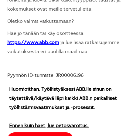
rohkeita ja luovia. Siksi kaikentyyppiset taustat ja
kokemukset ovat meille tervetulleita.
Oletko valmis vaikuttamaan?
Hae jo tänään tai käy osoitteessa
https://www.abb.com
ja lue lisää ratkaisujemme
vaikutuksesta eri puolilla maailmaa.
Pyynnön ID-tunniste: JR00006196
Huomioithan: Työllistyäksesi ABB:lle sinun on
täytettävä/käytävä läpi kaikki ABB:n paikalliset
työllistämisvaatimukset ja -prosessit.
Ennen kuin haet, lue petosvaroitus.