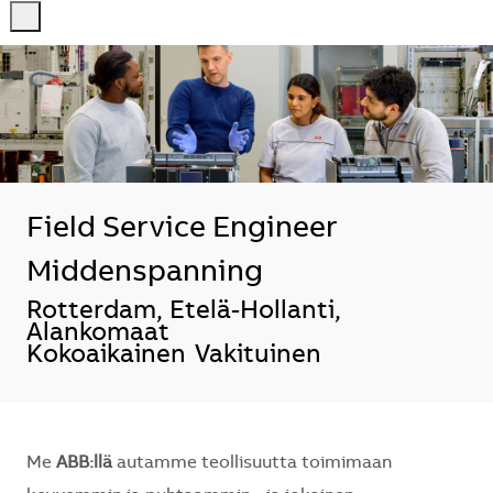
-
-
Field Service Engineer
Middenspanning
Sijainti
Rotterdam, Etelä-Hollanti,
Alankomaat
Kokoaikainen
Vakituinen
Me
ABB:llä
autamme teollisuutta toimimaan