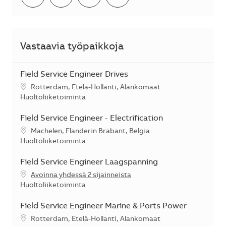
Vastaavia työpaikkoja
Field Service Engineer Drives
Sijainti
Rotterdam, Etelä-Hollanti, Alankomaat
Kategoria
Huoltoliiketoiminta
Field Service Engineer - Electrification
Sijainti
Machelen, Flanderin Brabant, Belgia
Kategoria
Huoltoliiketoiminta
Field Service Engineer Laagspanning
Avoinna yhdessä 2 sijainneista
Kategoria
Huoltoliiketoiminta
Field Service Engineer Marine & Ports Power
Sijainti
Rotterdam, Etelä-Hollanti, Alankomaat