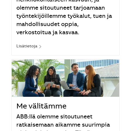
henkilökohtaiseen kasvuun, ja
olemme sitoutuneet tarjoamaan
työntekijöillemme työkalut, tuen ja
mahdollisuudet oppia,
verkostoitua ja kasvaa.
Lisätietoja
Me välitämme
ABB:llä olemme sitoutuneet
ratkaisemaan aikamme suurimpia