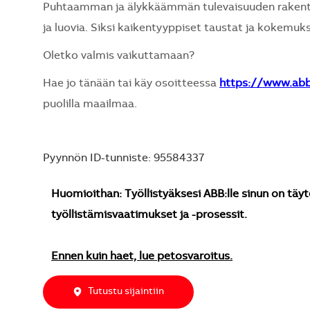
Puhtaamman ja älykkäämmän tulevaisuuden rakentami
ja luovia. Siksi kaikentyyppiset taustat ja kokemuks
Oletko valmis vaikuttamaan?
Hae jo tänään tai käy osoitteessa
https://www.ab
puolilla maailmaa.
Pyynnön ID-tunniste: 95584337
Huomioithan: Työllistyäksesi ABB:lle sinun on täyt
työllistämisvaatimukset ja -prosessit.
Ennen kuin haet, lue petosvaroitus.
Tutustu sijaintiin