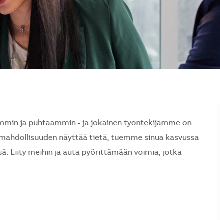
min ja puhtaammin - ja jokainen työntekijämme on
mahdollisuuden näyttää tietä, tuemme sinua kasvussa
ä. Liity meihin ja auta pyörittämään voimia, jotka