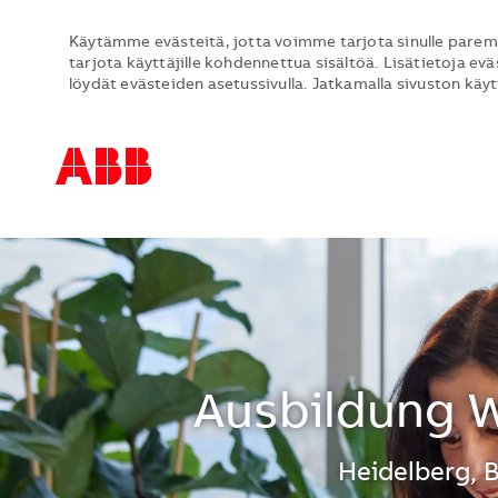
Käytämme evästeitä, jotta voimme tarjota sinulle parem
tarjota käyttäjille kohdennettua sisältöä. Lisätietoja evä
löydät evästeiden asetussivulla. Jatkamalla sivuston käy
-
-
Ausbildung 
Sijainti
Heidelberg, 