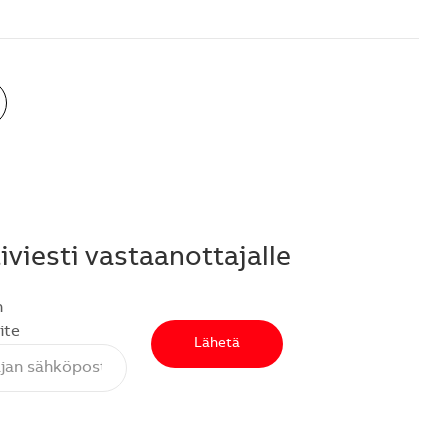
viesti vastaanottajalle
n
ite
Lähetä