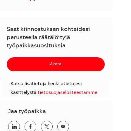
Saat kiinnostuksen kohteidesi
perusteella räätälöityjä
työpaikkasuosituksia
Aloita
Katso lisätietoja henkilötietojesi
käsittelystä
tietosuojaselosteestamme
.
Jaa työpaikka
Jaa LinkedInissä
Jaa Facebookissa
Jaa Twitterissä
Jaa sähköpostilla