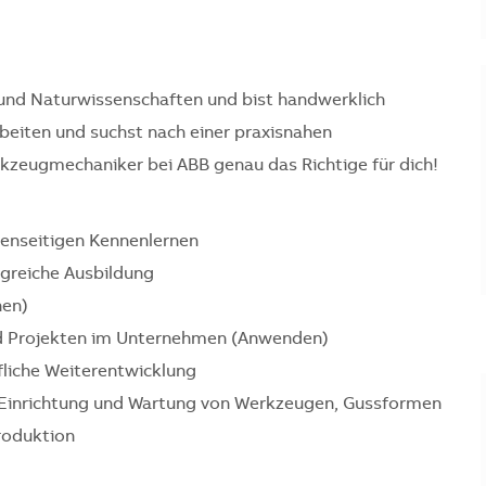
 und Naturwissenschaften und bist handwerklich
eiten und suchst nach einer praxisnahen
kzeugmechaniker bei ABB genau das Richtige für dich!
genseitigen Kennenlernen
lgreiche Ausbildung
nen)
nd Projekten im Unternehmen (Anwenden)
ufliche Weiterentwicklung
ng, Einrichtung und Wartung von Werkzeugen, Gussformen
roduktion