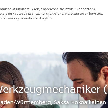
man selailukokemuksen, analysoida sivuston liikennettä ja
steiden käytöstä ja siitä, kuinka voit hallita evästeiden käyttöä,
ttöä hyväksyt evästeiden käytön.
Skip to main content
Skip to main content
Werkzeugmechaniker 
Baden-Württemberg, Saksa
Kokoaikainen