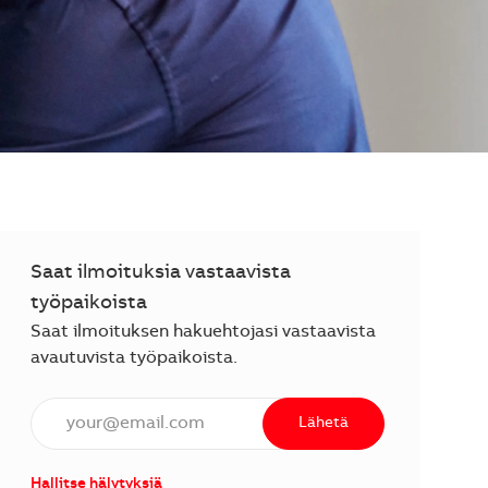
Saat ilmoituksia vastaavista
työpaikoista
Saat ilmoituksen hakuehtojasi vastaavista
avautuvista työpaikoista.
Anna sähköpostiosoite (vaaditaan).
Lähetä
Hallitse hälytyksiä