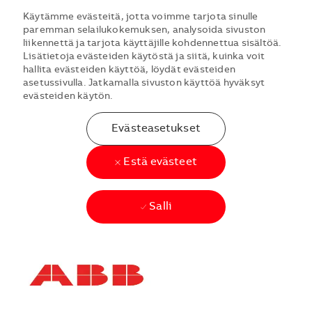
Käytämme evästeitä, jotta voimme tarjota sinulle
paremman selailukokemuksen, analysoida sivuston
liikennettä ja tarjota käyttäjille kohdennettua sisältöä.
Lisätietoja evästeiden käytöstä ja siitä, kuinka voit
hallita evästeiden käyttöä, löydät evästeiden
asetussivulla. Jatkamalla sivuston käyttöä hyväksyt
evästeiden käytön.
Evästeasetukset
Estä evästeet
Salli
Skip to main content
Skip to main content