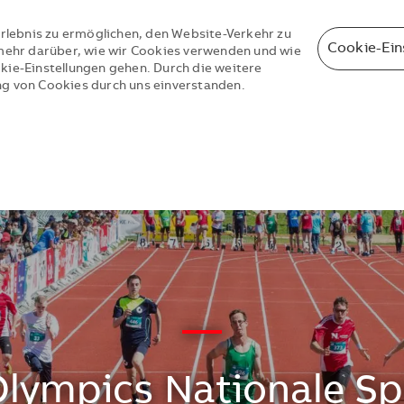
rlebnis zu ermöglichen, den Website-Verkehr zu
Cookie-Ein
e mehr darüber, wie wir Cookies verwenden und wie
okie-Einstellungen gehen. Durch die weitere
ng von Cookies durch uns einverstanden.
Skip to main content
Skip to main content
—
Olympics Nationale Sp