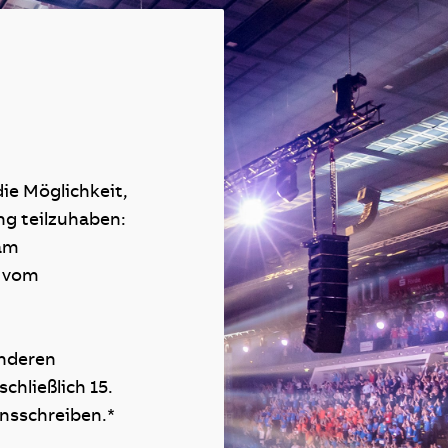
die Möglichkeit,
ng teilzuhaben:
eam
e vom
onderen
chließlich 15.
nsschreiben.*