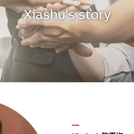
Xiashu's story
—