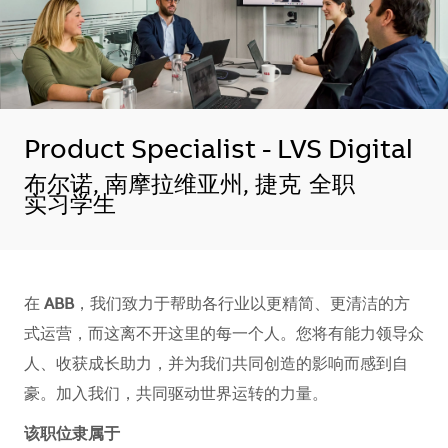
Product Specialist - LVS Digital
地点
布尔诺, 南摩拉维亚州, 捷克
全职
实习学生
在
ABB
，我们致力于帮助各行业以更精简、更清洁的方
式运营，而这离不开这里的每一个人。您将有能力领导众
人、收获成长助力，并为我们共同创造的影响而感到自
豪。加入我们，共同驱动世界运转的力量。​​​​
该职位隶属于