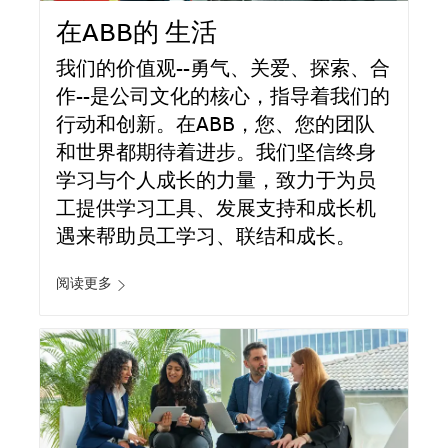
在ABB的 生活
我们的价值观--勇气、关爱、探索、合
作--是公司文化的核心，指导着我们的
行动和创新。在ABB，您、您的团队
和世界都期待着进步。我们坚信终身
学习与个人成长的力量，致力于为员
工提供学习工具、发展支持和成长机
遇来帮助员工学习、联结和成长。
阅读更多