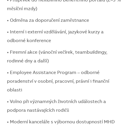
• Příspěvek do flexibilního benefitního portálu (2–3 %
měsíční mzdy)
• Odměna za doporučení zaměstnance
• Interní i externí vzdělávání, jazykové kurzy a
odborné konference
• Firemní akce (vánoční večírek, teambuildingy,
rodinné dny a další)
• Employee Assistance Program – odborné
poradenství v osobní, pracovní, právní i finanční
oblasti
• Volno při významných životních událostech a
podpora nastávajících rodičů
• Moderní kanceláře s výbornou dostupností MHD