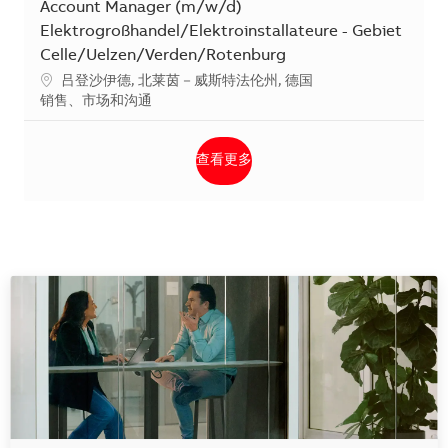
Account Manager (m/w/d)
Elektrogroßhandel/Elektroinstallateure - Gebiet
Celle/Uelzen/Verden/Rotenburg
地点
吕登沙伊德, 北莱茵－威斯特法伦州, 德国
类别
销售、市场和沟通
查看更多