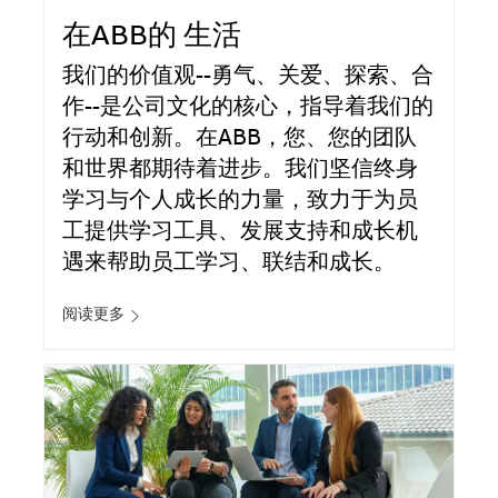
在ABB的 生活
我们的价值观--勇气、关爱、探索、合
作--是公司文化的核心，指导着我们的
行动和创新。在ABB，您、您的团队
和世界都期待着进步。我们坚信终身
学习与个人成长的力量，致力于为员
工提供学习工具、发展支持和成长机
遇来帮助员工学习、联结和成长。
阅读更多