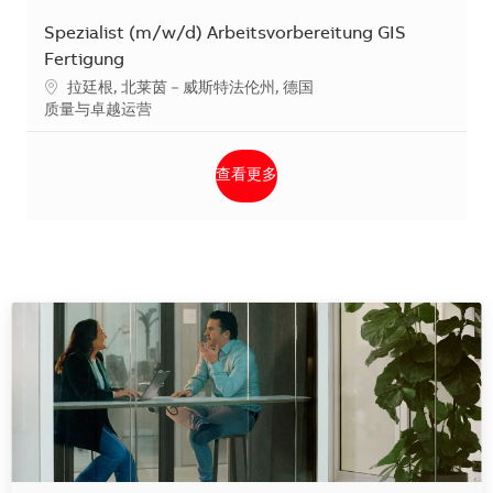
Spezialist (m/w/d) Arbeitsvorbereitung GIS
Fertigung
地点
拉廷根, 北莱茵－威斯特法伦州, 德国
类别
质量与卓越运营
查看更多