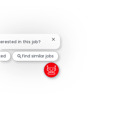
Close chatbot notification
terested in this job?
ted
Find similar jobs