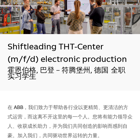
Shiftleading THT-Center
(m/f/d) electronic production
地点
霍恩伯格, 巴登－符腾堡州, 德国
全职
实习学生
在
ABB
，我们致力于帮助各行业以更精简、更清洁的方
式运营，而这离不开这里的每一个人。您将有能力领导众
人、收获成长助力，并为我们共同创造的影响而感到自
豪。加入我们，共同驱动世界运转的力量。​​​​