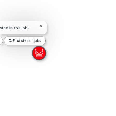
Close chatbot notification
sted in this job?
Find similar jobs