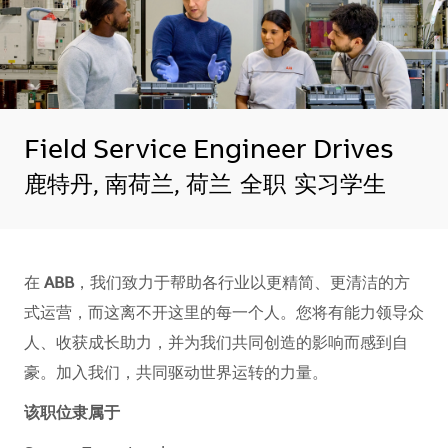
Field Service Engineer Drives
地点
鹿特丹, 南荷兰, 荷兰
全职
实习学生
在
ABB
，我们致力于帮助各行业以更精简、更清洁的方
式运营，而这离不开这里的每一个人。您将有能力领导众
人、收获成长助力，并为我们共同创造的影响而感到自
豪。加入我们，共同驱动世界运转的力量。​​​​
该职位隶属于