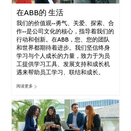
在ABB的 生活
我们的价值观--勇气、关爱、探索、合
作--是公司文化的核心，指导着我们的
行动和创新。在ABB，您、您的团队
和世界都期待着进步。我们坚信终身
学习与个人成长的力量，致力于为员
工提供学习工具、发展支持和成长机
遇来帮助员工学习、联结和成长。
阅读更多