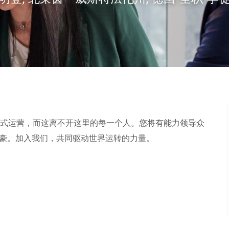
明登, 北莱茵－威斯特法伦州, 德国
全职
学
式运营，而这离不开这里的每一个人。您将有能力领导众
加入我们，共同驱动世界运转的力量。​​​​