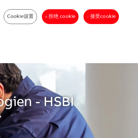
Cookie设置
接受cookie
拒绝 cookie
ogien - HSBI
7