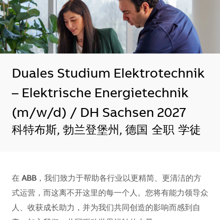
Duales Studium Elektrotechnik
– Elektrische Energietechnik
(m/w/d) / DH Sachsen 2027
地点
科特布斯, 勃兰登堡州, 德国
全职
学徒
在
ABB
，我们致力于帮助各行业以更精简、更清洁的方
式运营，而这离不开这里的每一个人。您将有能力领导众
人、收获成长助力，并为我们共同创造的影响而感到自