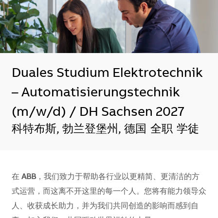
Duales Studium Elektrotechnik
– Automatisierungstechnik
(m/w/d) / DH Sachsen 2027
地点
科特布斯, 勃兰登堡州, 德国
全职
学徒
在
ABB
，我们致力于帮助各行业以更精简、更清洁的方
式运营，而这离不开这里的每一个人。您将有能力领导众
人、收获成长助力，并为我们共同创造的影响而感到自