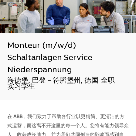
Monteur (m/w/d)
Schaltanlagen Service
Niederspannung
地点
海德堡, 巴登－符腾堡州, 德国
全职
实习学生
在
ABB
，我们致力于帮助各行业以更精简、更清洁的方
式运营，而这离不开这里的每一个人。您将有能力领导众
人、收获成长助力，并为我们共同创造的影响而感到自