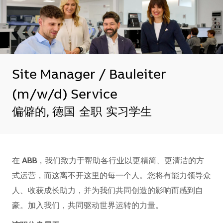
Site Manager / Bauleiter
(m/w/d) Service
地点
偏僻的, 德国
全职
实习学生
在
ABB
，我们致力于帮助各行业以更精简、更清洁的方
式运营，而这离不开这里的每一个人。您将有能力领导众
人、收获成长助力，并为我们共同创造的影响而感到自
豪。加入我们，共同驱动世界运转的力量。​​​​