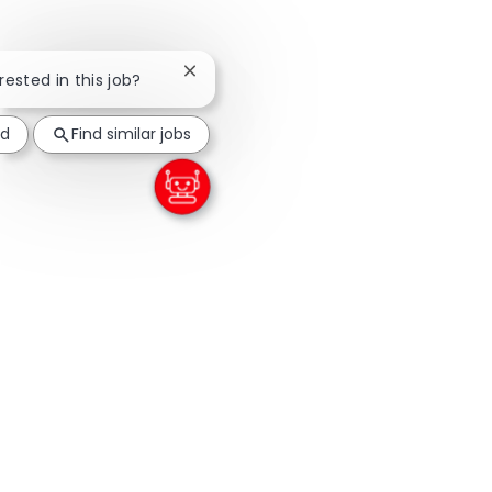
Close chatbot notification
rested in this job?
ed
Find similar jobs