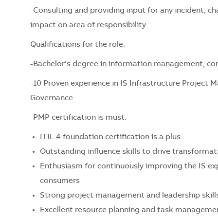
-Consulting and providing input for any incident, c
impact on area of responsibility.
Qualifications for the role:
-Bachelor’s degree in information management, com
-10 Proven experience in IS Infrastructure Project
Governance.
-PMP certification is must.
ITIL 4 foundation certification is a plus.
Outstanding influence skills to drive transform
Enthusiasm for continuously improving the IS ex
consumers
Strong project management and leadership skill
Excellent resource planning and task management