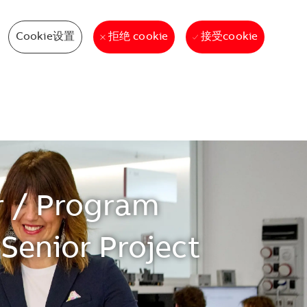
Cookie设置
接受cookie
拒绝 cookie
er / Program
Senior Project