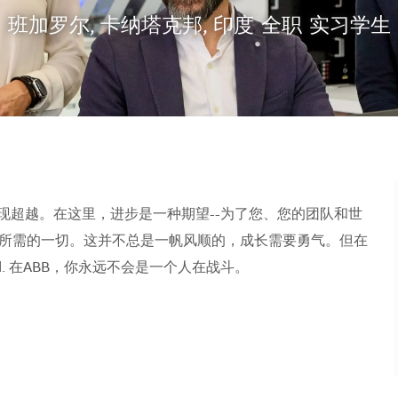
地点
班加罗尔, 卡纳塔克邦, 印度
全职
实习学生
现超越。在这里，进步是一种期望--为了您、您的团队和世
所需的一切。这并不总是一帆风顺的，成长需要勇气。但在
orld. 在ABB，你永远不会是一个人在战斗。