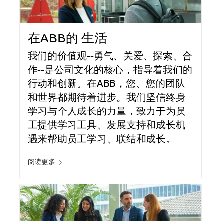
在ABB的 生活
我们的价值观--勇气、关爱、探索、合
作--是公司文化的核心，指导着我们的
行动和创新。在ABB，您、您的团队
和世界都期待着进步。我们坚信终身
学习与个人成长的力量，致力于为员
工提供学习工具、发展支持和成长机
遇来帮助员工学习、联结和成长。
阅读更多