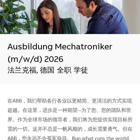
Ausbildung Mechatroniker
(m/w/d) 2026
地点
法兰克福, 德国
全职
学徒
在ABB，我们帮助各行各业以更精简、更清洁的方式实现
超越。在这里，进步是一种期望--为了您、您的团队和世
界。作为全球市场的领导者，我们将为您提供实现目标所
需的一切。这并不总是一帆风顺的，成长需要勇气。但在
ABB，您永远不会孤军奋战。Run what runs the world.