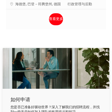
地点
类别
海德堡, 巴登－符腾堡州, 德国
行政管理与后勤
查看更多
如何申请
您是否已准备好驱动世界？深入了解我们的招聘流程，并找