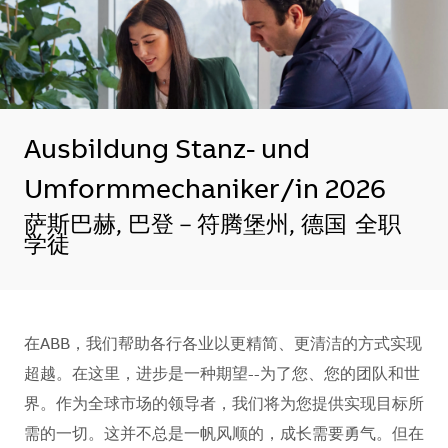
Ausbildung Stanz- und
Umformmechaniker/in 2026
地点
萨斯巴赫, 巴登－符腾堡州, 德国
全职
学徒
在ABB，我们帮助各行各业以更精简、更清洁的方式实现
超越。在这里，进步是一种期望--为了您、您的团队和世
界。作为全球市场的领导者，我们将为您提供实现目标所
需的一切。这并不总是一帆风顺的，成长需要勇气。但在