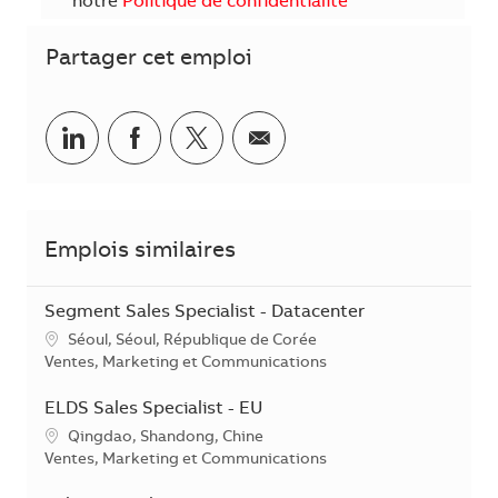
notre
Politique de confidentialité
Partager cet emploi
Partager sur LinkedIn
Partager sur Facebook
Share via twitter
Partager par courriel
Emplois similaires
Segment Sales Specialist - Datacenter
Emplacement
Séoul, Séoul, République de Corée
Catégorie
Ventes, Marketing et Communications
ELDS Sales Specialist - EU
Emplacement
Qingdao, Shandong, Chine
Catégorie
Ventes, Marketing et Communications