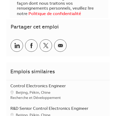
façon dont nous traitons vos
renseignements personnels, veuillez lire
notre
Politique de confidentialité
Partager cet emploi
Partager sur LinkedIn
Partager sur Facebook
Share via twitter
Partager par courriel
Emplois similaires
Control Electronics Engineer
Emplacement
Beijing, Pékin, Chine
Catégorie
Recherche et Développement
R&D Senior Control Electronics Engineer
Emplacement
Beijing, Pékin, Chine