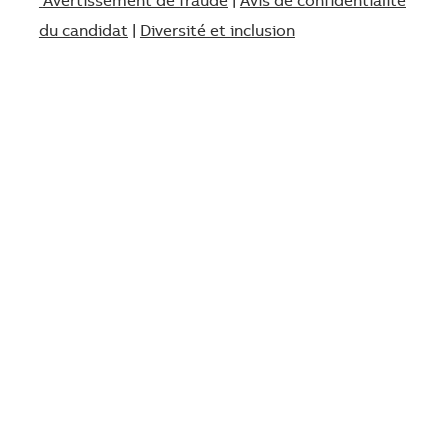
Avertissement de fraude
|
Avis de confidentialité
du candidat
|
Diversité et inclusion