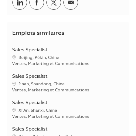
Partager sur LinkedIn
Partager sur Facebook
Share via twitter
Partager par courriel
Emplois similaires
Sales Specialist
Emplacement
Beijing, Pékin, Chine
Catégorie
Ventes, Marketing et Communications
Sales Specialist
Emplacement
Jinan, Shandong, Chine
Catégorie
Ventes, Marketing et Communications
Sales Specialist
Emplacement
Xi'An, Shanxi, Chine
Catégorie
Ventes, Marketing et Communications
Sales Specialist