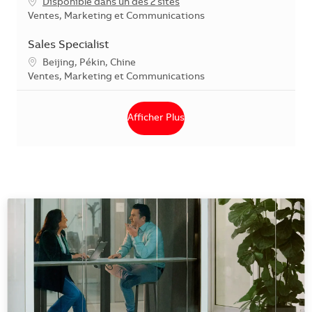
Disponible dans un des 2 sites
Catégorie
Ventes, Marketing et Communications
Sales Specialist
Emplacement
Beijing, Pékin, Chine
Catégorie
Ventes, Marketing et Communications
Afficher Plus