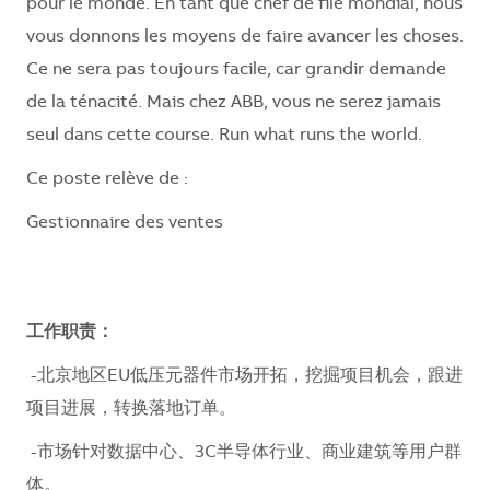
pour le monde. En tant que chef de file mondial, nous
vous donnons les moyens de faire avancer les choses.
Ce ne sera pas toujours facile, car grandir demande
de la ténacité. Mais chez ABB, vous ne serez jamais
seul dans cette course. Run what runs the world.
Ce poste relève de :
Gestionnaire des ventes
工作职责：
-
北京地区
EU
低压元器件市场开拓，挖掘项目机会，跟进
项目进展，转换落地订单。
-
市场针对数据中心、
3C
半导体行业、商业建筑等用户群
体。