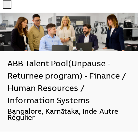
-
-
ABB Talent Pool(Unpause -
Returnee program) - Finance /
Human Resources /
Information Systems
Emplacement
Bangalore, Karnātaka, Inde
Autre
Régulier