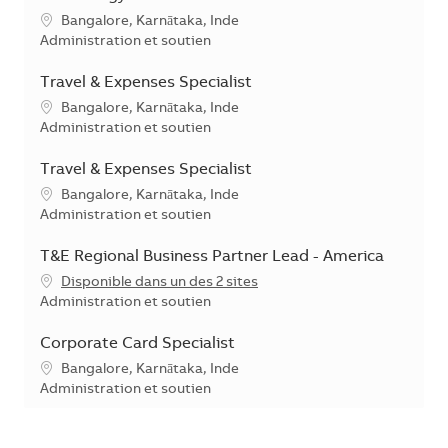
Emplacement
Bangalore, Karnātaka, Inde
Catégorie
Administration et soutien
Travel & Expenses Specialist
Emplacement
Bangalore, Karnātaka, Inde
Catégorie
Administration et soutien
Travel & Expenses Specialist
Emplacement
Bangalore, Karnātaka, Inde
Catégorie
Administration et soutien
T&E Regional Business Partner Lead - America
Disponible dans un des 2 sites
Catégorie
Administration et soutien
Corporate Card Specialist
Emplacement
Bangalore, Karnātaka, Inde
Catégorie
Administration et soutien