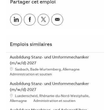
Partager cet emploi
Partager sur LinkedIn
Partager sur Facebook
Share via twitter
Partager par courriel
Emplois similaires
Ausbildung Stanz- und Umformmechaniker
(m/w/d) 2027
Emplacement
Sasbach, Bade-Wurtemberg, Allemagne
Catégorie
Administration et soutien
Ausbildung Stanz- und Umformmechaniker
(m/w/d) 2027
Emplacement
Luedenscheid, Rhénanie-du-Nord-Westphalie,
Catégorie
Allemagne
Administration et soutien