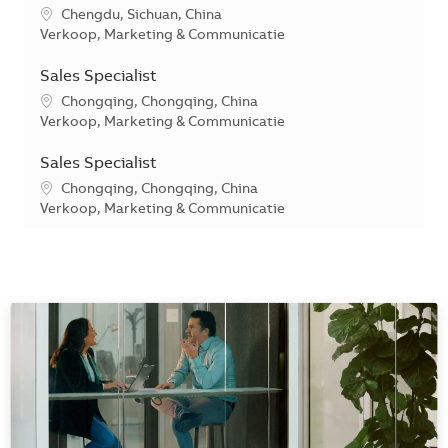
*Je kunt je voorkeurslocatie(s) selecteren tijdens de sollicita
Chengdu, Sichuan, China
Categorie
Verkoop, Marketing & Communicatie
Sales Specialist
*Je kunt je voorkeurslocatie(s) selecteren tijdens de sollicita
Chongqing, Chongqing, China
Categorie
Verkoop, Marketing & Communicatie
Sales Specialist
*Je kunt je voorkeurslocatie(s) selecteren tijdens de sollicita
Chongqing, Chongqing, China
Categorie
Verkoop, Marketing & Communicatie