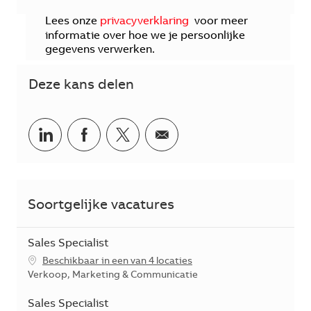
Lees onze
privacyverklaring
voor meer
informatie over hoe we je persoonlijke
gegevens verwerken.
Deze kans delen
Delen via LinkedIn
Delen via Facebook
Delen via twitter
Delen via e-mail
Soortgelijke vacatures
Sales Specialist
Beschikbaar in een van 4 locaties
Categorie
Verkoop, Marketing & Communicatie
Sales Specialist