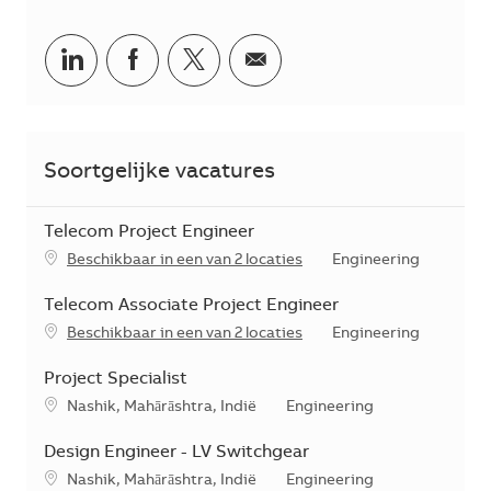
Delen via LinkedIn
Delen via Facebook
Delen via twitter
Delen via e-mail
Soortgelijke vacatures
Telecom Project Engineer
Categorie
Beschikbaar in een van 2 locaties
Engineering
Telecom Associate Project Engineer
Categorie
Beschikbaar in een van 2 locaties
Engineering
Project Specialist
*Je kunt je voorkeurslocatie(s) selecteren tijdens de sollicita
Categorie
Nashik, Mahārāshtra, Indië
Engineering
Design Engineer - LV Switchgear
*Je kunt je voorkeurslocatie(s) selecteren tijdens de sollicita
Categorie
Nashik, Mahārāshtra, Indië
Engineering