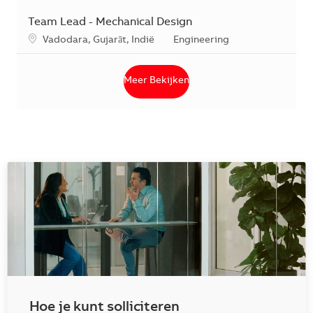
Team Lead - Mechanical Design
*Je kunt je voorkeurslocatie(s) selecteren tijdens de sollicita
Categorie
Vadodara, Gujarāt, Indië
Engineering
Meer Bekijken
Hoe je kunt solliciteren