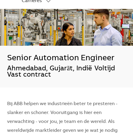
Carrières
-
Senior Automation Engineer
*Je kunt je voorkeurslocatie(s) selecte
Ahmedabad, Gujarāt, Indië
Voltijd
Vast contract
Bij ABB helpen we industrieën beter te presteren -
slanker en schoner. Vooruitgang is hier een
verwachting - voor jou, je team en de wereld. Als
wereldwijde marktleider geven we je wat je nodig