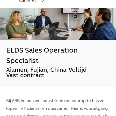
Carrières
-
ELDS Sales Operation
Specialist
*Je kunt je voorkeurslocatie(s) selecte
Xiamen, Fujian, China
Voltijd
Vast contract
Bij ABB helpen we industrieën om voorop te blijven
lopen – efficiënter en duurzamer. Hier is vooruitgang