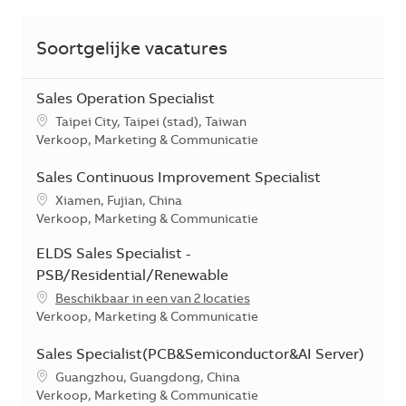
Soortgelijke vacatures
Sales Operation Specialist
*Je kunt je voorkeurslocatie(s) selecteren tijdens de sollicita
Taipei City, Taipei (stad), Taiwan
Categorie
Verkoop, Marketing & Communicatie
Sales Continuous Improvement Specialist
*Je kunt je voorkeurslocatie(s) selecteren tijdens de sollicita
Xiamen, Fujian, China
Categorie
Verkoop, Marketing & Communicatie
ELDS Sales Specialist -
PSB/Residential/Renewable
Beschikbaar in een van 2 locaties
Categorie
Verkoop, Marketing & Communicatie
Sales Specialist(PCB&Semiconductor&AI Server)
*Je kunt je voorkeurslocatie(s) selecteren tijdens de sollicita
Guangzhou, Guangdong, China
Categorie
Verkoop, Marketing & Communicatie