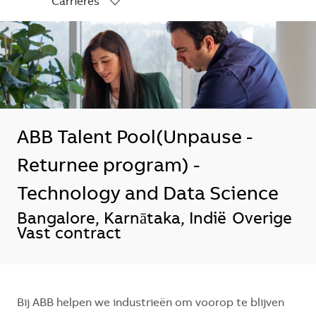
Carrières
-
ABB Talent Pool(Unpause -
Returnee program) -
Technology and Data Science
*Je kunt je voorkeurslocatie(s) selecte
Bangalore, Karnātaka, Indië
Overige
Vast contract
Bij ABB helpen we industrieën om voorop te blijven