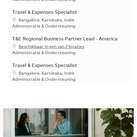
Travel & Expenses Specialist
*Je kunt je voorkeurslocatie(s) selecteren tijdens de sollicita
Bangalore, Karnātaka, Indië
Categorie
Administratie & Ondersteuning
T&E Regional Business Partner Lead - America
Beschikbaar in een van 2 locaties
Categorie
Administratie & Ondersteuning
Travel & Expenses Specialist
*Je kunt je voorkeurslocatie(s) selecteren tijdens de sollicita
Bangalore, Karnātaka, Indië
Categorie
Administratie & Ondersteuning