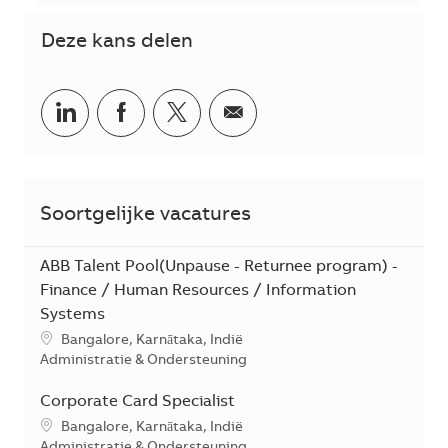
Deze kans delen
Delen via LinkedIn
Delen via Facebook
Delen via twitter
Delen via e-mail
Soortgelijke vacatures
ABB Talent Pool(Unpause - Returnee program) -
Finance / Human Resources / Information
Systems
*Je kunt je voorkeurslocatie(s) selecteren tijdens de sollicita
Bangalore, Karnātaka, Indië
Categorie
Administratie & Ondersteuning
Corporate Card Specialist
*Je kunt je voorkeurslocatie(s) selecteren tijdens de sollicita
Bangalore, Karnātaka, Indië
Categorie
Administratie & Ondersteuning