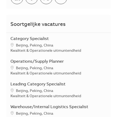
Soortgelijke vacatures
Category Specialist
*Je kunt je voorkeurslocatie(s) selecteren tijdens de sollicita
Beijing, Peking, China
Categorie
Kwaliteit & Operationele uitmuntendheid
Operations/Supply Planner
*Je kunt je voorkeurslocatie(s) selecteren tijdens de sollicita
Beijing, Peking, China
Categorie
Kwaliteit & Operationele uitmuntendheid
Leading Category Specialist
*Je kunt je voorkeurslocatie(s) selecteren tijdens de sollicita
Beijing, Peking, China
Categorie
Kwaliteit & Operationele uitmuntendheid
Warehouse/Internal Logistics Specialist
*Je kunt je voorkeurslocatie(s) selecteren tijdens de sollicita
Beijing, Peking, China