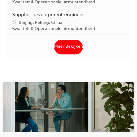
Categorie
Kwaliteit & Operationele uitmuntendheid
Supplier development engineer
*Je kunt je voorkeurslocatie(s) selecteren tijdens de sollicita
Beijing, Peking, China
Categorie
Kwaliteit & Operationele uitmuntendheid
Meer Bekijken