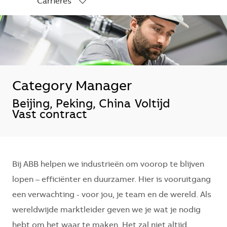
Carrières
-
Category Manager
*Je kunt je voorkeurslocatie(s) selecte
Beijing, Peking, China
Voltijd
Vast contract
Bij ABB helpen we industrieën om voorop te blijven
lopen – efficiënter en duurzamer. Hier is vooruitgang
een verwachting - voor jou, je team en de wereld. Als
wereldwijde marktleider geven we je wat je nodig
hebt om het waar te maken. Het zal niet altijd