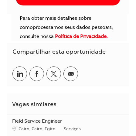
Para obter mais detalhes sobre
comoprocessamos seus dados pessoais,
consulte nossa
Política de Privacidade.
Compartilhar esta oportunidade
Compartilhar no LinkedIn
Compartilhar no Facebook
Compartilhar no twitter
Compartilhar por e-m
Vagas similares
Field Service Engineer
Localização
Categoria
Cairo, Cairo, Egito
Serviços