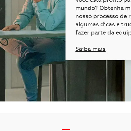
Você está pronto p
mundo? Obtenha ma
nosso processo de 
algumas dicas e tru
fazer parte da equi
Saiba mais
__