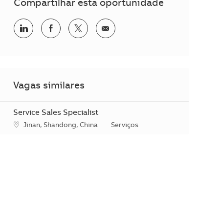
Compartilhar esta oportunidade
Compartilhar no LinkedIn
Compartilhar no Facebook
Compartilhar no twitter
Compartilhar por e-mail
Vagas similares
Service Sales Specialist
Localização
Categoria
Jinan, Shandong, China
Serviços