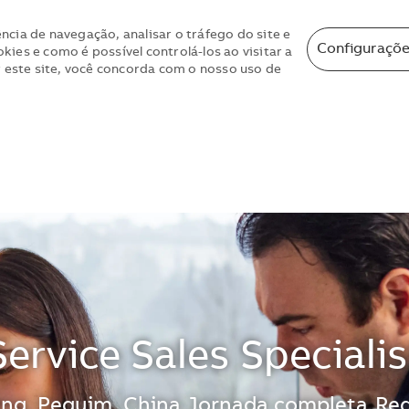
ncia de navegação, analisar o tráfego do site e
Configuraçõe
ies e como é possível controlá-los ao visitar a
r este site, você concorda com o nosso uso de
Skip to main content
Skip to main content
Service Sales Specialis
lização
ing, Pequim, China
Jornada completa
Reg