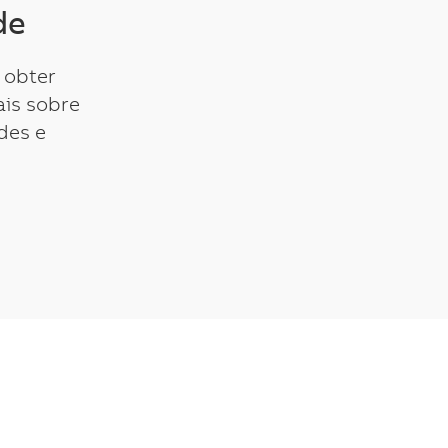
de
 obter
is sobre
des e