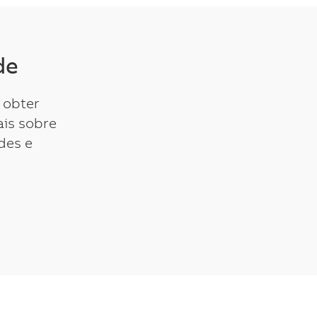
de
 obter
is sobre
des e