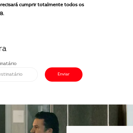
recisará cumprir totalmente todos os
B.
ra
inatário
Enviar