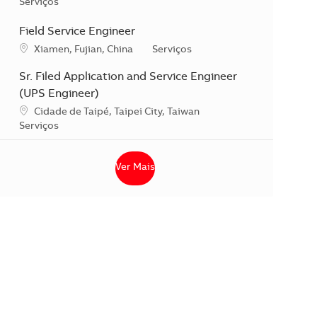
Categoria
Serviços
Field Service Engineer
Localização
Categoria
Xiamen, Fujian, China
Serviços
Sr. Filed Application and Service Engineer
(UPS Engineer)
Localização
Cidade de Taipé, Taipei City, Taiwan
Categoria
Serviços
Ver Mais