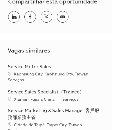
Compartilhar esta oportunidade
Compartilhar no LinkedIn
Compartilhar no Facebook
Compartilhar no twitter
Compartilhar por e-mail
Vagas similares
Service Motor Sales
Localização
Kaohsiung City, Kaohsiung City, Taiwan
Categoria
Serviços
Service Sales Specialist（Trainee）
Localização
Categoria
Xiamen, Fujian, China
Serviços
Service Marketing & Sales Manager 客戶服
務部業務主管
Localização
Cidade de Taipé, Taipei City, Taiwan