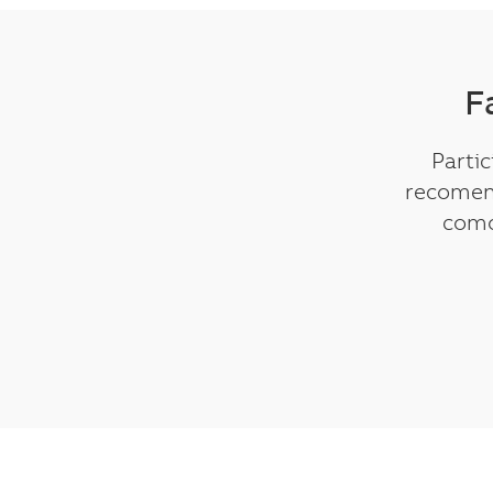
F
Parti
recomen
como