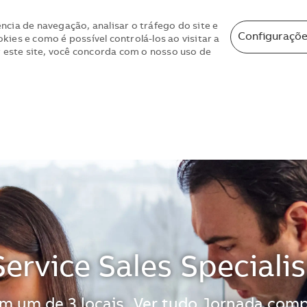
ncia de navegação, analisar o tráfego do site e
Configuraçõe
ies e como é possível controlá-los ao visitar a
r este site, você concorda com o nosso uso de
Skip to main content
Skip to main content
Service Sales Specialis
m um de 3 locais
Ver tudo
Jornada comp