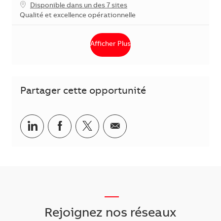
Disponible dans un des 7 sites
Catégorie
Qualité et excellence opérationnelle
Afficher Plus
Partager cette opportunité
Partager via LinkedIn
Partager via Facebook
Partager via Twitter
Partager par courriel
___
Rejoignez nos réseaux