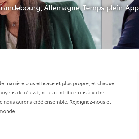
on
Brandebourg, Allemagne
Temps plein
App
 de manière plus efficace et plus propre, et chaque
moyens de réussir, nous contribuerons à votre
ue nous aurons créé ensemble. Rejoignez-nous et
e monde.