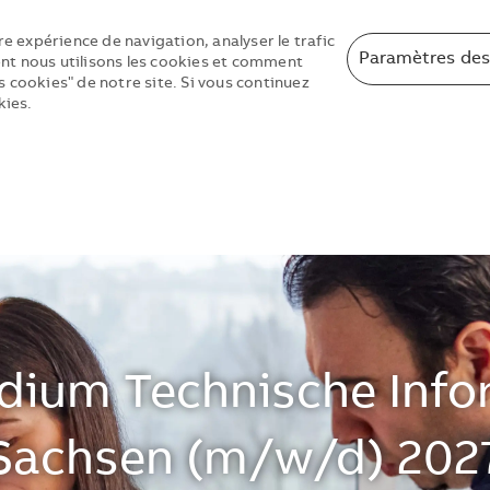
re expérience de navigation, analyser le trafic
Paramètres des
nt nous utilisons les cookies et comment
 cookies" de notre site. Si vous continuez
kies.
Skip to main content
Skip to main content
dium Technische Info
Sachsen (m/w/d) 202