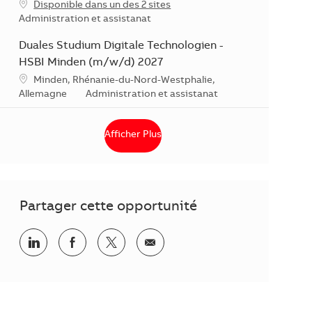
Disponible dans un des 2 sites
Catégorie
Administration et assistanat
Duales Studium Digitale Technologien -
HSBI Minden (m/w/d) 2027
Localisation
Minden, Rhénanie-du-Nord-Westphalie,
Catégorie
Allemagne
Administration et assistanat
Afficher Plus
Partager cette opportunité
Partager via LinkedIn
Partager via Facebook
Partager via Twitter
Partager par courriel