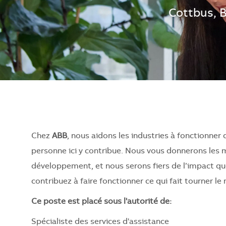
Localisati
Cottbus, 
Chez
ABB
, nous aidons les industries à fonctionner
personne ici y contribue. Nous vous donnerons les 
développement, et nous serons fiers de l’impact q
contribuez à faire fonctionner ce qui fait tourner l
Ce poste est placé sous l'autorité de:
Spécialiste des services d'assistance