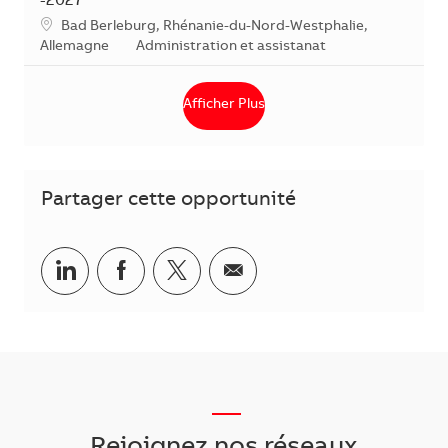
-2027
Localisation
Bad Berleburg, Rhénanie-du-Nord-Westphalie,
Catégorie
Allemagne
Administration et assistanat
Afficher Plus
Partager cette opportunité
Partager via LinkedIn
Partager via Facebook
Partager via Twitter
Partager par courriel
___
Rejoignez nos réseaux