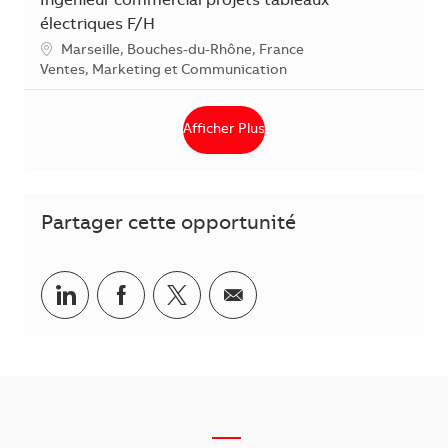
Ingénieur commercial projets tableaux
électriques F/H
Localisation
Marseille, Bouches-du-Rhône, France
Catégorie
Ventes, Marketing et Communication
Afficher Plus
Partager cette opportunité
Partager via LinkedIn
Partager via Facebook
Partager via Twitter
Partager par courriel
___