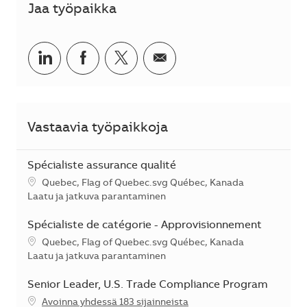
Jaa työpaikka
Jaa LinkedInissä
Jaa Facebookissa
Jaa Twitterissä
Jaa sähköpostilla
Vastaavia työpaikkoja
Spécialiste assurance qualité
Sijainti
Quebec, Flag of Quebec.svg Québec, Kanada
Kategoria
Laatu ja jatkuva parantaminen
Spécialiste de catégorie - Approvisionnement
Sijainti
Quebec, Flag of Quebec.svg Québec, Kanada
Kategoria
Laatu ja jatkuva parantaminen
Senior Leader, U.S. Trade Compliance Program
Avoinna yhdessä 183 sijainneista