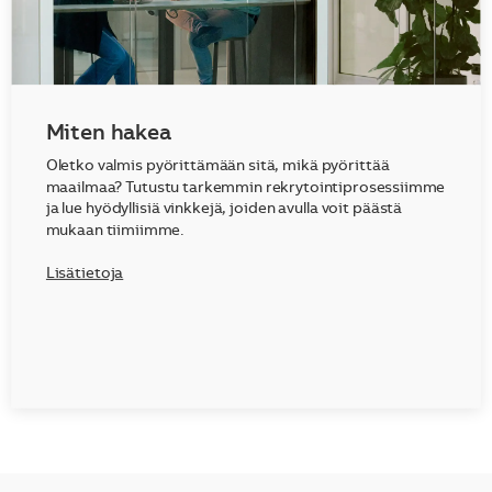
Miten hakea
Oletko valmis pyörittämään sitä, mikä pyörittää
maailmaa? Tutustu tarkemmin rekrytointiprosessiimme
ja lue hyödyllisiä vinkkejä, joiden avulla voit päästä
mukaan tiimiimme.
Lisätietoja