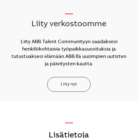
__
Liity verkostoomme
Liity ABB Talent Communityyn saadaksesi
henkilökohtaisia työpaikkasuosituksia ja
tutustuaksesi elämään ABB:llä uusimpien uutisten
ja päivitysten kautta.
Liity nyt
—
Lisätietoja