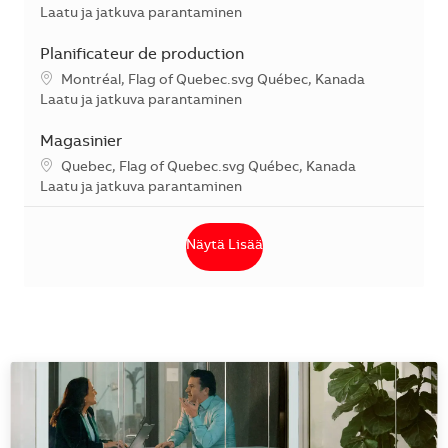
Kategoria
Laatu ja jatkuva parantaminen
Planificateur de production
Sijainti
Montréal, Flag of Quebec.svg Québec, Kanada
Kategoria
Laatu ja jatkuva parantaminen
Magasinier
Sijainti
Quebec, Flag of Quebec.svg Québec, Kanada
Kategoria
Laatu ja jatkuva parantaminen
Näytä Lisää