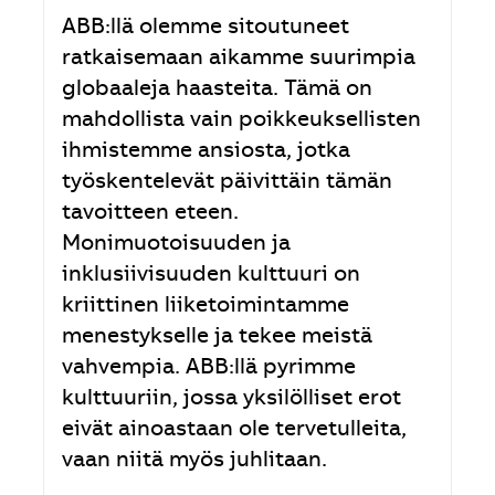
ABB:llä olemme sitoutuneet
ratkaisemaan aikamme suurimpia
globaaleja haasteita. Tämä on
mahdollista vain poikkeuksellisten
ihmistemme ansiosta, jotka
työskentelevät päivittäin tämän
tavoitteen eteen.
Monimuotoisuuden ja
inklusiivisuuden kulttuuri on
kriittinen liiketoimintamme
menestykselle ja tekee meistä
vahvempia. ABB:llä pyrimme
kulttuuriin, jossa yksilölliset erot
eivät ainoastaan ole tervetulleita,
vaan niitä myös juhlitaan.