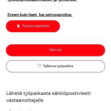
työllistämisvaatimukset ja -prosessit.
Ennen kuin haet, lue petosvaroitus.
Tutustu sijaintiin
Hae nyt
Tallenna työpaikka
Lähetä työpaikasta sähköpostiviesti
vastaanottajalle