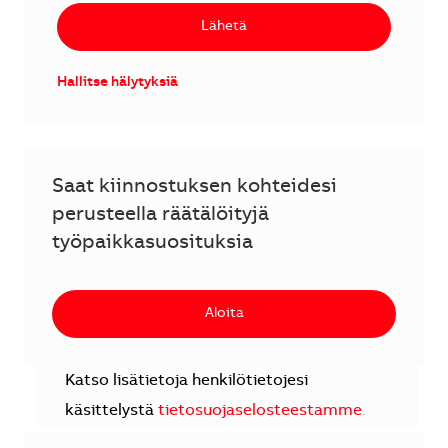
Lähetä
Hallitse hälytyksiä
Saat kiinnostuksen kohteidesi
perusteella räätälöityjä
työpaikkasuosituksia
Aloita
Katso lisätietoja henkilötietojesi
käsittelystä
tietosuojaselosteestamme
.