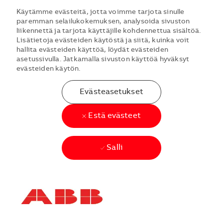
Käytämme evästeitä, jotta voimme tarjota sinulle
paremman selailukokemuksen, analysoida sivuston
liikennettä ja tarjota käyttäjille kohdennettua sisältöä.
Lisätietoja evästeiden käytöstä ja siitä, kuinka voit
hallita evästeiden käyttöä, löydät evästeiden
asetussivulla. Jatkamalla sivuston käyttöä hyväksyt
evästeiden käytön.
Evästeasetukset
Estä evästeet
Salli
Skip to main content
Skip to main content