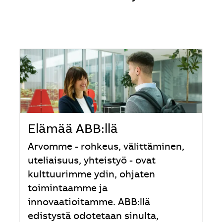
Elämää ABB:llä
Arvomme - rohkeus, välittäminen,
uteliaisuus, yhteistyö - ovat
kulttuurimme ydin, ohjaten
toimintaamme ja
innovaatioitamme. ABB:llä
edistystä odotetaan sinulta,