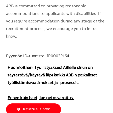
ABB is committed to providing reasonable
accommodations to applicants with disabilities. If
you require accommodation during any stage of the
recruitment process, we encourage you to let us
know.
Pyynnön ID-tunniste: JR00032164
Huomioithan: Työllistyäksesi ABB:lle sinun on
täytettävä/käytävä läpi kaikki ABB:n paikalliset
työllistämisvaatimukset ja -prosessit.
Ennen kuin haet, lue petosvaroitus.
Tutustu sijaintiin