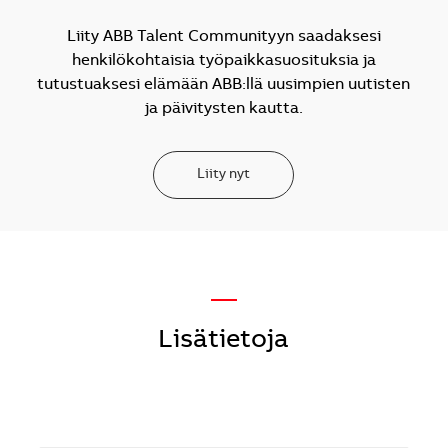
Liity ABB Talent Communityyn saadaksesi
henkilökohtaisia työpaikkasuosituksia ja
tutustuaksesi elämään ABB:llä uusimpien uutisten
ja päivitysten kautta.
Liity nyt
—
Lisätietoja