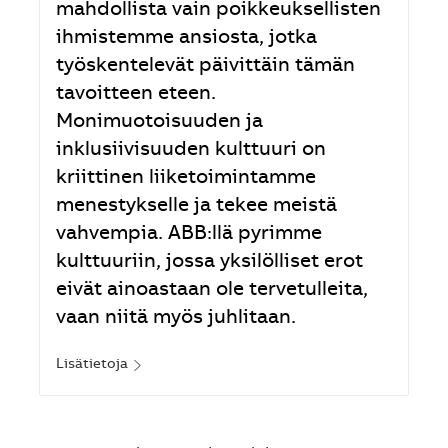
mahdollista vain poikkeuksellisten
ihmistemme ansiosta, jotka
työskentelevät päivittäin tämän
tavoitteen eteen.
Monimuotoisuuden ja
inklusiivisuuden kulttuuri on
kriittinen liiketoimintamme
menestykselle ja tekee meistä
vahvempia. ABB:llä pyrimme
kulttuuriin, jossa yksilölliset erot
eivät ainoastaan ole tervetulleita,
vaan niitä myös juhlitaan.
Lisätietoja