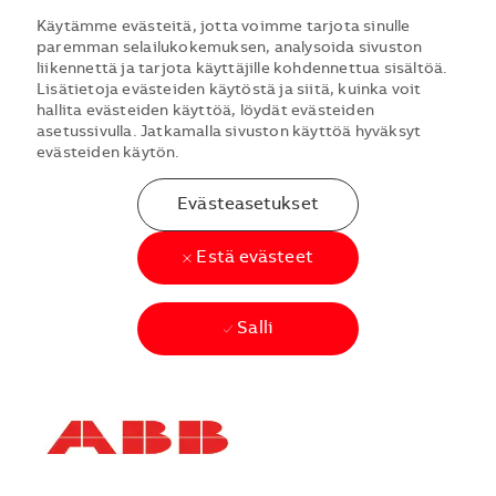
Käytämme evästeitä, jotta voimme tarjota sinulle
paremman selailukokemuksen, analysoida sivuston
liikennettä ja tarjota käyttäjille kohdennettua sisältöä.
Lisätietoja evästeiden käytöstä ja siitä, kuinka voit
hallita evästeiden käyttöä, löydät evästeiden
asetussivulla. Jatkamalla sivuston käyttöä hyväksyt
evästeiden käytön.
Evästeasetukset
Estä evästeet
Salli
Skip to main content
Skip to main content