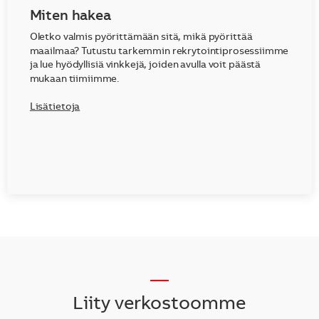
Miten hakea
Oletko valmis pyörittämään sitä, mikä pyörittää
maailmaa? Tutustu tarkemmin rekrytointiprosessiimme
ja lue hyödyllisiä vinkkejä, joiden avulla voit päästä
mukaan tiimiimme.
Lisätietoja
__
Liity verkostoomme