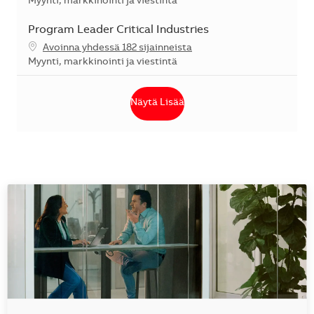
Kategoria
Myynti, markkinointi ja viestintä
Program Leader Critical Industries
Avoinna yhdessä 182 sijainneista
Kategoria
Myynti, markkinointi ja viestintä
Näytä Lisää