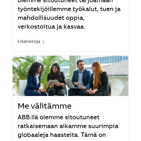
olemme sitoutuneet tarjoamaan
työntekijöillemme työkalut, tuen ja
mahdollisuudet oppia,
verkostoitua ja kasvaa.
Lisätietoja
Me välitämme
ABB:llä olemme sitoutuneet
ratkaisemaan aikamme suurimpia
globaaleja haasteita. Tämä on