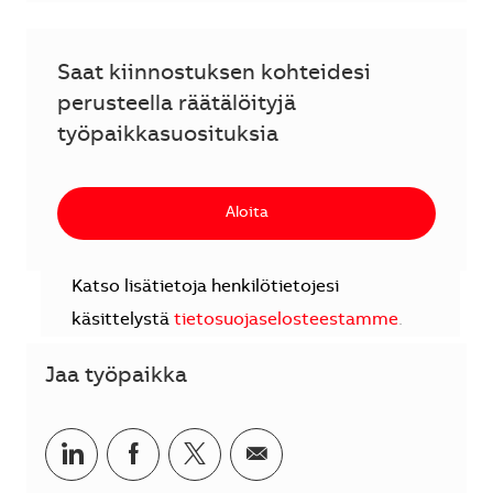
Saat kiinnostuksen kohteidesi
perusteella räätälöityjä
työpaikkasuosituksia
Aloita
Katso lisätietoja henkilötietojesi
käsittelystä
tietosuojaselosteestamme
.
Jaa työpaikka
Jaa LinkedInissä
Jaa Facebookissa
Jaa Twitterissä
Jaa sähköpostilla