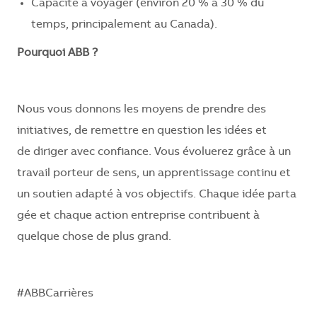
Capacité à voyager (environ 20 % à 30 % du
temps, principalement au Canada).
Pourquoi
ABB ?
Nous vous
donnons
les moyens de prendre des
initiatives, de
remettre
en question les
idées
et
de
diriger
avec
confiance
. Vous
évoluerez
grâce à un
travail
porteur
de
sens
, un
apprentissage
continu
et
un
soutien
adapté
à
vos
objectifs
.
Chaque
idée
parta
gée
et
chaque
action
entreprise
contribuent
à
quelque chose de plus grand.
#ABBCarrières