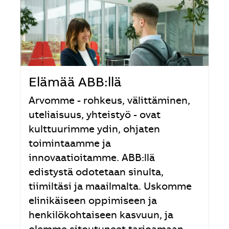
Elämää ABB:llä
Arvomme - rohkeus, välittäminen,
uteliaisuus, yhteistyö - ovat
kulttuurimme ydin, ohjaten
toimintaamme ja
innovaatioitamme. ABB:llä
edistystä odotetaan sinulta,
tiimiltäsi ja maailmalta. Uskomme
elinikäiseen oppimiseen ja
henkilökohtaiseen kasvuun, ja