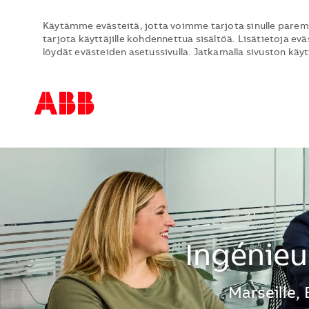
Käytämme evästeitä, jotta voimme tarjota sinulle parem
tarjota käyttäjille kohdennettua sisältöä. Lisätietoja evä
löydät evästeiden asetussivulla. Jatkamalla sivuston käy
-
-
Ingénieu
Sijainti
Marseille,