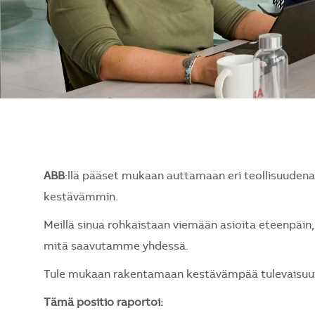
ABB
:llä pääset mukaan auttamaan eri teollisuude
kestävämmin.
Meillä sinua rohkaistaan viemään asioita eteenpäin, 
mitä saavutamme yhdessä.
Tule mukaan rakentamaan kestävämpää tulevaisuutt
Tämä positio raportoi: