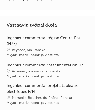
Vastaavia työpaikkoja
Ingénieur commercial région Centre-Est
(H/F)
Sijainti
Beynost, Ain, Ranska
Kategoria
Myynti, markkinointi ja viestintä
Ingénieur commercial instrumentation H/F
Avoinna yhdessä 2 sijainneista
Kategoria
Myynti, markkinointi ja viestintä
Ingénieur commercial projets tableaux
électriques F/H
Sijainti
Marseille, Bouches-du-Rhône, Ranska
Kategoria
Myynti, markkinointi ja viestintä