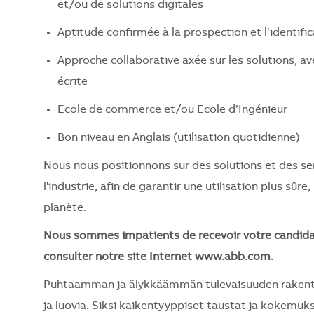
et/ou de solutions digitales
Aptitude confirmée à la prospection et l’identifi
Approche collaborative axée sur les solutions, 
écrite
Ecole de commerce et/ou Ecole d’Ingénieur
Bon niveau en Anglais (utilisation quotidienne)
Nous nous positionnons sur des solutions et des ser
l'industrie, afin de garantir une utilisation plus sûr
planète.
Nous sommes impatients de recevoir votre candidatur
consulter notre site Internet www.abb.com.
Puhtaamman ja älykkäämmän tulevaisuuden rakentami
ja luovia. Siksi kaikentyyppiset taustat ja kokemuks