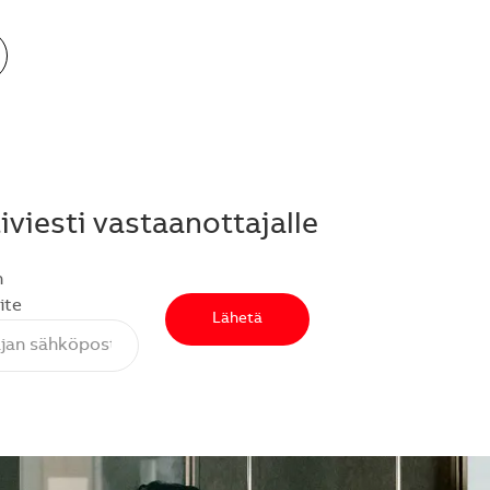
viesti vastaanottajalle
n
ite
Lähetä