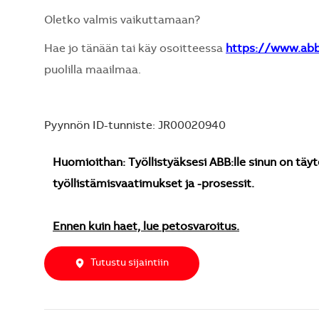
Oletko valmis vaikuttamaan?
Hae jo tänään tai käy osoitteessa
https://www.ab
puolilla maailmaa.
Pyynnön ID-tunniste: JR00020940
Huomioithan: Työllistyäksesi ABB:lle sinun on täyt
työllistämisvaatimukset ja -prosessit.
Ennen kuin haet, lue petosvaroitus.
Tutustu sijaintiin