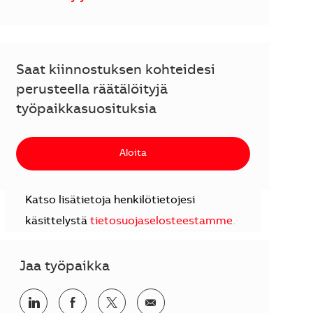
Saat kiinnostuksen kohteidesi
perusteella räätälöityjä
työpaikkasuosituksia
Aloita
Katso lisätietoja henkilötietojesi
käsittelystä
tietosuojaselosteestamme
.
Jaa työpaikka
Jaa LinkedInissä
Jaa Facebookissa
Jaa Twitterissä
Jaa sähköpostilla