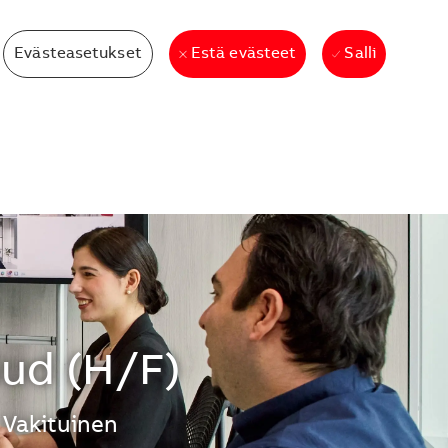
Evästeasetukset
Salli
Estä evästeet
Sud (H/F)
Vakituinen