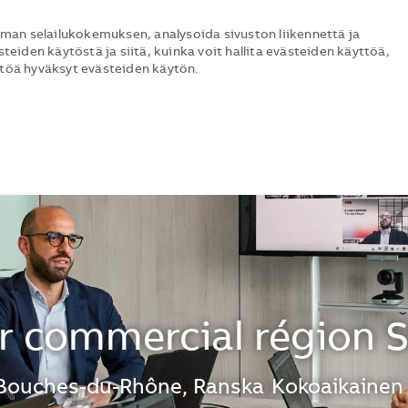
man selailukokemuksen, analysoida sivuston liikennettä ja
steiden käytöstä ja siitä, kuinka voit hallita evästeiden käyttöä,
ttöä hyväksyt evästeiden käytön.
Skip to main content
Skip to main content
r commercial région 
 Bouches-du-Rhône, Ranska
Kokoaikainen