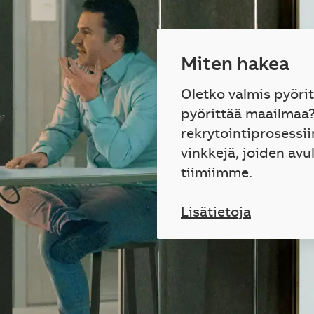
Miten hakea
Oletko valmis pyöri
pyörittää maailmaa
rekrytointiprosessii
vinkkejä, joiden avu
tiimiimme.
Lisätietoja