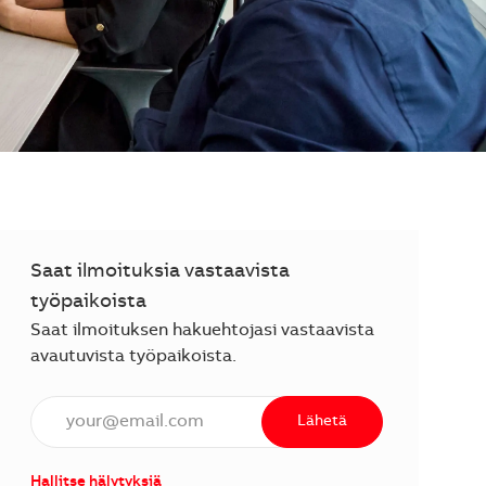
Saat ilmoituksia vastaavista
työpaikoista
Saat ilmoituksen hakuehtojasi vastaavista
avautuvista työpaikoista.
Anna sähköpostiosoite (vaaditaan).
Lähetä
Hallitse hälytyksiä