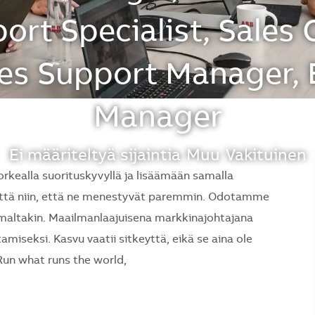
ort Specialist, Sales
ales Support Manager, 
Manager
Sijainti
Ei määriteltyä sijaintia
Muu
Vakituinen
rkealla suorituskyvyllä ja lisäämään samalla
yttä niin, että ne menestyvät paremmin. Odotamme
ailmaltakin. Maailmanlaajuisena markkinajohtajana
miseksi. Kasvu vaatii sitkeyttä, eikä se aina ole
un what runs the world,