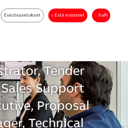
Evästeasetukset
Salli
Estä evästeet
cutive, Sales
t Executive,
trator, Tender
, Sales Support
cutive, Proposal
ger, Technical