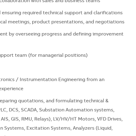
 collaboration with sales and business teams
d ensuring required technical support and clarifications
ical meetings, product presentations, and negotiations
ement by overseeing progress and defining improvement
upport team (for managerial positions)
ectronics / Instrumentation Engineering from an
 experience
eparing quotations, and formulating technical &
 PLC, DCS, SCADA, Substation Automation systems,
IS, GIS, RMU, Relays), LV/HV/HT Motors, VFD Drives,
n Systems, Excitation Systems, Analyzers (Liquid,