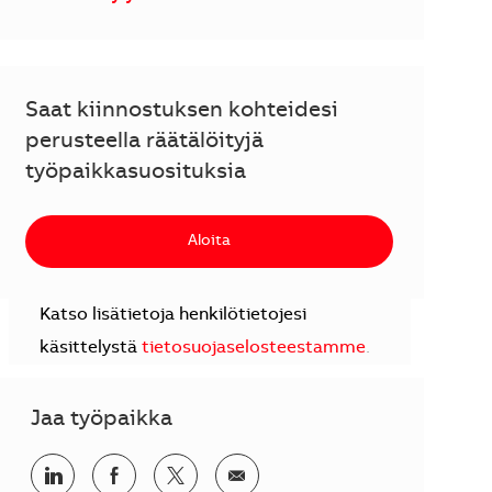
Saat kiinnostuksen kohteidesi
perusteella räätälöityjä
työpaikkasuosituksia
Aloita
Katso lisätietoja henkilötietojesi
käsittelystä
tietosuojaselosteestamme
.
Jaa työpaikka
Jaa LinkedInissä
Jaa Facebookissa
Jaa Twitterissä
Jaa sähköpostilla