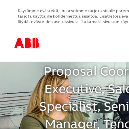
Käytämme evästeitä, jotta voimme tarjota sinulle parem
tarjota käyttäjille kohdennettua sisältöä. Lisätietoja evä
löydät evästeiden asetussivulla. Jatkamalla sivuston käy
ABB Talent P
Support Coo
-
-
Proposal Coor
Executive, Sal
Specialist, Sen
Manager, Tend