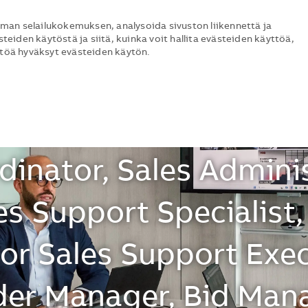
man selailukokemuksen, analysoida sivuston liikennettä ja
steiden käytöstä ja siitä, kuinka voit hallita evästeiden käyttöä,
ttöä hyväksyt evästeiden käytön.
ool –Sales Support Exe
Skip to main content
Skip to main content
rdinator, Bid Suppor
dinator, Sales Adminis
es Support Specialist
ior Sales Support Exe
er Manager, Bid Mana