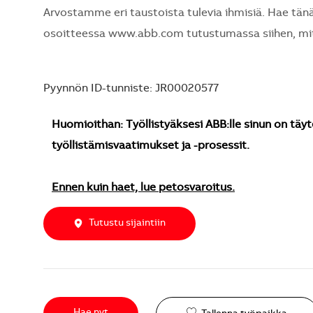
Arvostamme eri taustoista tulevia ihmisiä. Hae tänä
osoitteessa www.abb.com tutustumassa siihen, mi
Pyynnön ID-tunniste: JR00020577
Huomioithan: Työllistyäksesi ABB:lle sinun on täyt
työllistämisvaatimukset ja -prosessit.
Ennen kuin haet, lue petosvaroitus.
Tutustu sijaintiin
Hae nyt