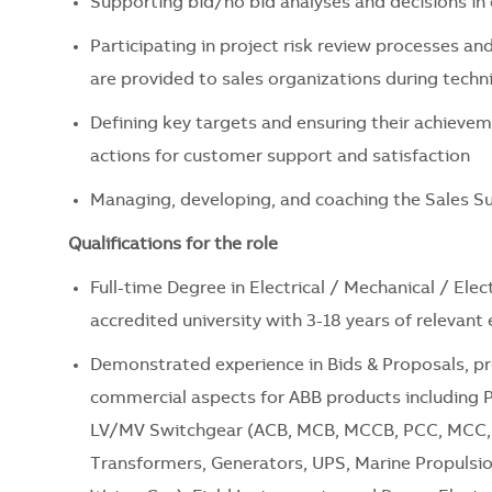
Supporting bid/no bid analyses and decisions in
Participating in project risk review processes an
are provided to sales organizations during techn
Defining key targets and ensuring their achiev
actions for customer support and satisfaction
Managing, developing, and coaching the Sales S
Qualifications for the role
Full-time Degree in Electrical / Mechanical / El
accredited university with 3-18 years of relevant
Demonstrated experience in Bids & Proposals, pr
commercial aspects for ABB products including
LV/MV Switchgear (ACB, MCB, MCCB, PCC, MCC, A
Transformers, Generators, UPS, Marine Propulsio