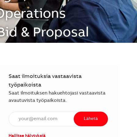
 Operations
Bid & Proposal
Saat ilmoituksia vastaavista
työpaikoista
Saat ilmoituksen hakuehtojasi vastaavista
avautuvista työpaikoista.
Anna sähköpostiosoite (vaaditaan).
Lähetä
Hallitse hälytyksiä