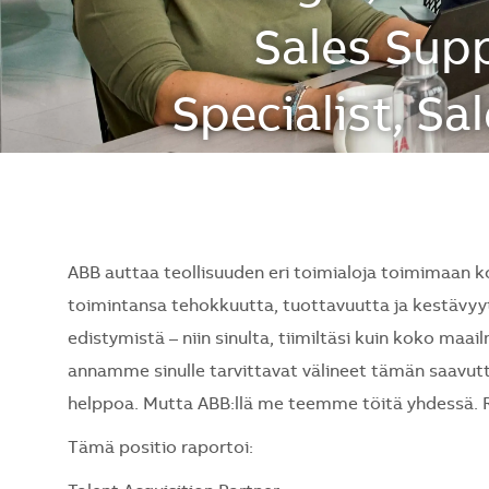
Sales Supp
Specialist, S
ABB auttaa teollisuuden eri toimialoja toimimaan ko
toimintansa tehokkuutta, tuottavuutta ja kestävy
edistymistä – niin sinulta, tiimiltäsi kuin koko ma
annamme sinulle tarvittavat välineet tämän saavutta
helppoa. Mutta ABB:llä me teemme töitä yhdessä. R
Tämä positio raportoi: